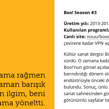
Boo! Season #3
Üretim yılı:
2013-201
Kullanılan programl
Canlı site:
issuu/boo
çevirene kadar VPN aç
Kültür sanat dergisi 
sürdü. O zamana kad
Boo!’nun görsel açıdan
lmama rağmen
barındırdığı dönem o
endüstrisiyle önceki 
zaman barışık
bulundu. Sonuç, ünlü y
 ilgim, beni
sanat sahnesinden günc
görünümlü sayfalar t
ma yöneltti.