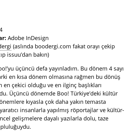
4
ar:
Adobe InDesign
dergi
(aslında boodergi.com fakat orayı çekip
ıp issuu’dan bakın)
Boo!’yu üçüncü defa yayınladım. Bu dönem 4 sayı
arki en kısa dönem olmasına rağmen bu dönüş
 en çekici olduğu ve en ilginç başlıkları
ldu. Üçüncü dönemde Boo! Türkiye’deki kültür
dönemlere kıyasla çok daha yakın temasta
aratıcı insanlarla yapılmış röportajlar ve kültür-
el gelişmelere dayalı yazılarla dolu, taze
opluluğuydu.