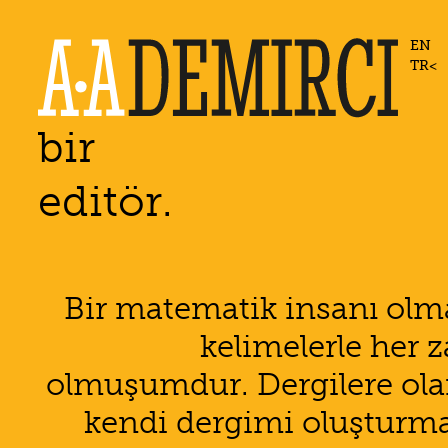
EN
TR
bir
editör.
Bir matematik insanı o
kelimelerle her 
olmuşumdur. Dergilere olan
kendi dergimi oluşturma