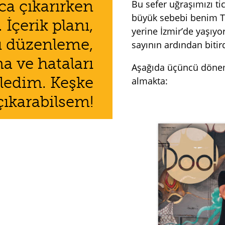
ca çıkarırken
Bu sefer uğraşımızı ti
büyük sebebi benim Tü
İçerik planı,
yerine İzmir’de yaşı
nı düzenleme,
sayının ardından bitir
a ve hataları
Aşağıda üçüncü dönemd
zledim. Keşke
almakta:
çıkarabilsem!