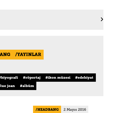
ANG
YAYINLAR
biyografi
röportaj
ikon müzesi
edebiyat
lue jean
albüm
HEADBANG
2 Mayıs 2016