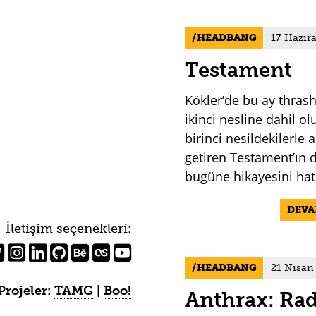
HEADBANG
17 Hazir
Testament
Kökler’de bu ay thras
ikinci nesline dahil ol
birinci nesildekilerle a
getiren Testament’ın
bugüne hikayesini hatı
DEV
İletişim seçenekleri:
HEADBANG
21 Nisan
Projeler:
TAMG
|
Boo!
Anthrax: Rad