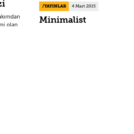
zi
YAYINLAR
4 Mart 2015
bakımdan
Minimalist
smi olan
sandaletler: “Az,
m aralarını
çoktur” anlayışının
. Yıl
ü
ayaktaki karşılığı
kayelerini
Bazen ihtiyacımız olan tasarım,
çok uzaktaki insanların
AM
0
geleneklerinde çoktan bulunuyor


olabilir. Ama o “bazı an”, bir
başka olayın tetiklemesini
beklemektedir. Mesela bir
015
kitabın yayınlanması…
ilin En
u
DEVAM
0

