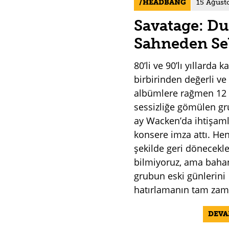
HEADBANG
15 Ağust
Savatage: Du
Sahneden Se
80’li ve 90’lı yıllarda k
birbirinden değerli ve 
albümlere rağmen 12 y
sessizliğe gömülen gr
ay Wacken’da ihtişaml
konsere imza attı. Hen
şekilde geri dönecekl
bilmiyoruz, ama baha
grubun eski günlerini
hatırlamanın tam zam
DEV