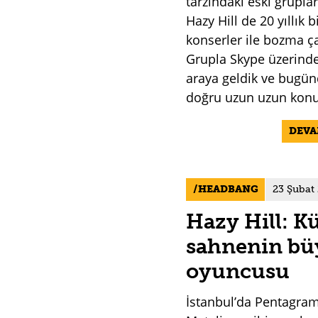
tarzındaki eski grupla
Hazy Hill de 20 yıllık b
konserler ile bozma ç
Grupla Skype üzerinde
araya geldik ve bugün
doğru uzun uzun konu
DEV
HEADBANG
23 Şubat
Hazy Hill: K
sahnenin b
oyuncusu
İstanbul’da Pentagram