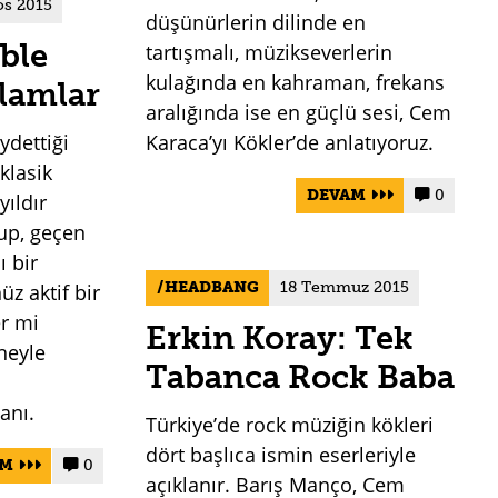
os 2015
düşünürlerin dilinde en
ble
tartışmalı, müzikseverlerin
kulağında en kahraman, frekans
lamlar
aralığında ise en güçlü sesi, Cem
aydettiği
Karaca’yı Kökler’de anlatıyoruz.
klasik
DEVAM
0


ıldır
up, geçen
ı bir
HEADBANG
18 Temmuz 2015
üz aktif bir
er mi
Erkin Koray: Tek
neyle
Tabanca Rock Baba
anı.
Türkiye’de rock müziğin kökleri
dört başlıca ismin eserleriyle
AM
0


açıklanır. Barış Manço, Cem