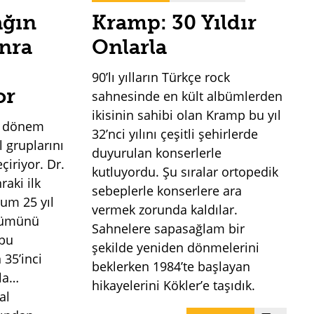
ağın
Kramp: 30 Yıldır
onra
Onlarla
90’lı yılların Türkçe rock
or
sahnesinde en kült albümlerden
ikisinin sahibi olan Kramp bu yıl
z dönem
32’nci yılını çeşitli şehirlerde
l gruplarını
duyurulan konserlerle
çiriyor. Dr.
kutluyordu. Şu sıralar ortopedik
raki ilk
sebeplerle konserlere ara
ium 25 yıl
vermek zorunda kaldılar.
lbümünü
Sahnelere sapasağlam bir
ubu
şekilde yeniden dönmelerini
35’inci
beklerken 1984’te başlayan
ela…
hikayelerini Kökler’e taşıdık.
al