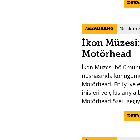
DEV
HEADBANG
15 Ekim 
İkon Müzesi
Motörhead
İkon Müzesi bölümün
nüshasında konuğum
Motörhead. En iyi ve e
inişleri ve çıkışlarıyla 
Motörhead özeti geçiy
DEV