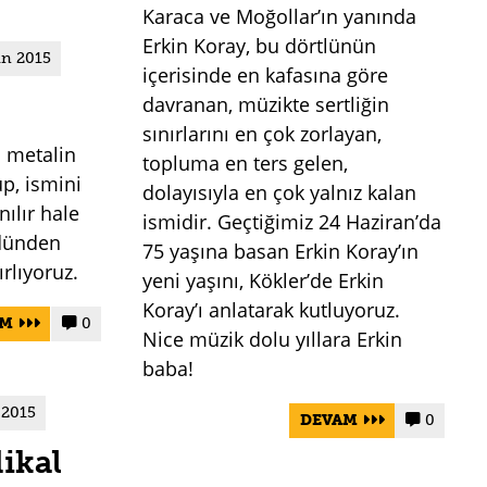
Karaca ve Moğollar’ın yanında
Erkin Koray, bu dörtlünün
an 2015
içerisinde en kafasına göre
davranan, müzikte sertliğin
sınırlarını en çok zorlayan,
h metalin
topluma en ters gelen,
up, ismini
dolayısıyla en çok yalnız kalan
nılır hale
ismidir. Geçtiğimiz 24 Haziran’da
 dünden
75 yaşına basan Erkin Koray’ın
rlıyoruz.
yeni yaşını, Kökler’de Erkin
Koray’ı anlatarak kutluyoruz.
AM
0


Nice müzik dolu yıllara Erkin
baba!
 2015
DEVAM
0


ikal