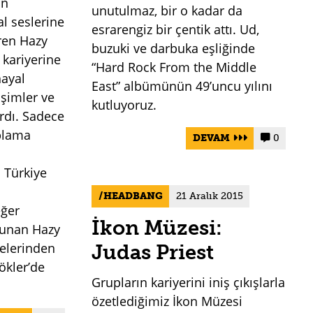
ın
unutulmaz, bir o kadar da
al seslerine
esrarengiz bir çentik attı. Ud,
eren Hazy
buzuki ve darbuka eşliğinde
 kariyerine
“Hard Rock From the Middle
hayal
East” albümünün 49’uncu yılını
işimler ve
kutluyoruz.
rdı. Sadece
plama
DEVAM
0


n Türkiye
HEADBANG
21 Aralık 2015
eğer
İkon Müzesi:
lunan Hazy
lmelerinden
Judas Priest
ökler’de
Grupların kariyerini iniş çıkışlarla
özetlediğimiz İkon Müzesi