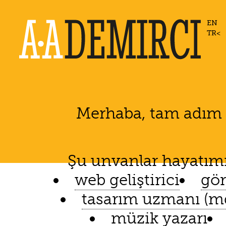
EN
TR
Merhaba, tam adım
Şu unvanlar hayatımı 
web geliştirici
gör
tasarım uzmanı (m
müzik yazarı