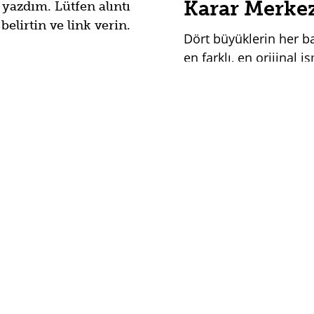
Karar Merke
 yazdım. Lütfen alıntı
lirtin ve link verin.
Dört büyüklerin her 
en farklı, en orijinal i
Anthrax, bu sefer albü
uzatmamayı tercih etti
içerisinde yeni albüm
beklerken Kökler’de hi
anlatıyoruz.
DEV
HEADBANG
2 Mart 2
Overkill: Yeş
Metalik Ton