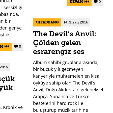
rından
DEVAM
0


ir sessizliği
abasında.
n bir
HEADBANG
14 Nisan 2016
den geriye
The Devil’s Anvil:
ştuk.
Çölden gelen
AM
0


esrarengiz ses
Albüm sahibi gruplar arasında,
 2016
bir buçuk yılı geçmeyen
kariyeriyle muhtemelen en kısa
üçük
öyküye sahip olan The Devil’s
üyük
Anvil, Doğu Akdeniz’in geleneksel
Arapça, Yunanca ve Türkçe
bestelerini hard rock ile
, Kronik ve
buluşturup müzik tarihine