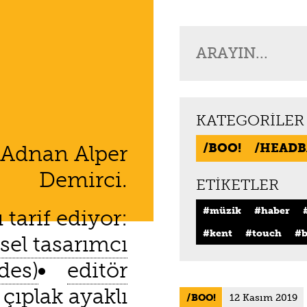
KATEGORILER
BOO!
HEADB
 Adnan Alper
Demirci.
ETIKETLER
müzik
haber
tarif ediyor:
kent
touch
b
sel tasarımcı
des)
editör
çıplak ayaklı
BOO!
12 Kasım 2019