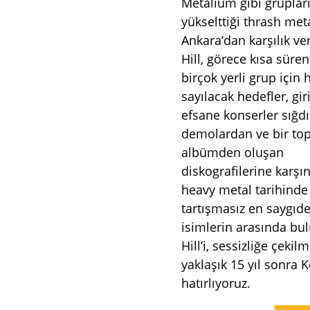
Metalium gibi gruplar
yükselttiği thrash met
Ankara’dan karşılık v
Hill, görece kısa süren
birçok yerli grup için 
sayılacak hedefler, gir
efsane konserler sığdı
demolardan ve bir to
albümden oluşan
diskografilerine karşı
heavy metal tarihinde
tartışmasız en saygıd
isimlerin arasında bu
Hill’i, sessizliğe çeki
yaklaşık 15 yıl sonra K
hatırlıyoruz.