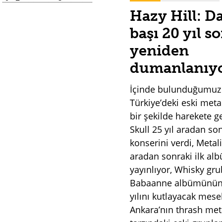
Hazy Hill: D
başı 20 yıl s
yeniden
dumanlanıy
İçinde bulunduğumu
Türkiye’deki eski meta
bir şekilde harekete ge
Skull 25 yıl aradan son
konserini verdi, Metal
aradan sonraki ilk a
yayınlıyor, Whisky gr
Babaanne albümünün 
yılını kutlayacak mes
Ankara’nın thrash met