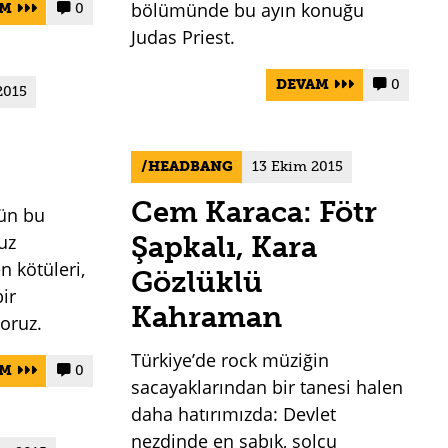
bölümünde bu ayın konuğu
AM
0


Judas Priest.
DEVAM
0


2015
:
HEADBANG
13 Ekim 2015
Cem Karaca: Fötr
ün bu
uz
Şapkalı, Kara
n kötüleri,
Gözlüklü
bir
Kahraman
oruz.
Türkiye’de rock müziğin
AM
0


sacayaklarından bir tanesi halen
daha hatırımızda: Devlet
nezdinde en sabık, solcu