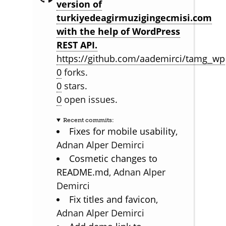
version of
turkiyedeagirmuzigingecmisi.com
with the help of WordPress
REST API.
https://github.com/aademirci/tamg_wp
0
forks.
0
stars.
0
open issues.
Recent commits:
Fixes for mobile usability
,
Adnan Alper Demirci
Cosmetic changes to
README.md
, Adnan Alper
Demirci
Fix titles and favicon
,
Adnan Alper Demirci