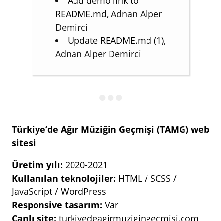
Add demo link to
README.md
, Adnan Alper
Demirci
Update README.md (1)
,
Adnan Alper Demirci
Türkiye’de Ağır Müziğin Geçmişi (TAMG) web
sitesi
Üretim yılı:
2020-2021
Kullanılan teknolojiler:
HTML / SCSS /
JavaScript / WordPress
Responsive tasarım:
Var
Canlı site:
turkiyedeagirmuzigingecmisi.com