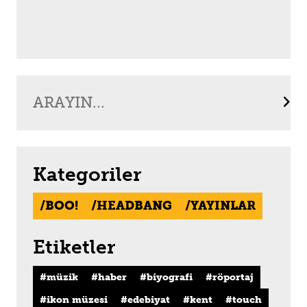
Kategoriler
BOO!
HEADBANG
YAYINLAR
Etiketler
müzik
haber
biyografi
röportaj
ikon müzesi
edebiyat
kent
touch