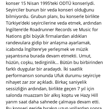
konser 15 Nisan 1995’teki ODTÜ konseriydi.
Seyirciler bunun bir veda konseri olduğunu
bilmiyordu. Grubun planı, bu konserle birlikte
Türkiye’deki seyircilerine veda etmek, ardından
İngiltere’de Roadrunner Records ve Music for
Nations gibi büyük firmalardan aldıkları
randevulara gidip bir anlaşma ayarlamak,
icabında İngiltere’ye yerleşmek ve müzik
yaşantısına burada devam etmekti. Umut,
hüzün, coşku, tedirginlik… Bütün bu birbirinden
farklı duygular bir aradaydı. İki saatlik
performansın sonunda Ufuk durumu seyirciye
nihayet zar zor açıkladı. Birkaç saniyelik
sessizliğin ardından, birlikte geçen 7 yıl için
salonda muazzam bir alkış koptu ve Hazy Hill
yarım saat daha sahnede çalmaya devam etti.
Bu konseri geride bırakıp uzun yollardan sonra