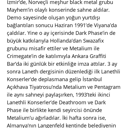
İzmir’de, Norveçli meşhur black metal grubu
Mayhem’in olaylı konserinde sahne aldılar.
Demo sayesinde oluşan yoğun yurtdışı
bağlantıları sonucu Haziran 1991’de Viyana’da
çaldılar. Yine o ay içerisinde Dark Phase’in de
büyük katkılarıyla Hollanda’dan Swazafix
grubunu misafir ettiler ve Metalium ile
Crimegate’in de katılımıyla Ankara Graffiti
Bar’da iki günlük bir etkinliğe imza attılar. 3 ay
sonra Laneth dergisinin düzenlediği ilk Lanethli
Konserler’de deplasmana gelip İstanbul
Açıkhava Tiyatrosu’nda Metalium ve Pentagram
ile aynı sahneyi paylaşırken, 1993’teki ikinci
Lanethli Konserler’de Deathroom ve Dark
Phase ile birlikte kendi seyircisi önünde
Metalium’u ağırladılar. İki hafta sonra ise,
Almanya’nın Langenfeld kentinde belediyenin