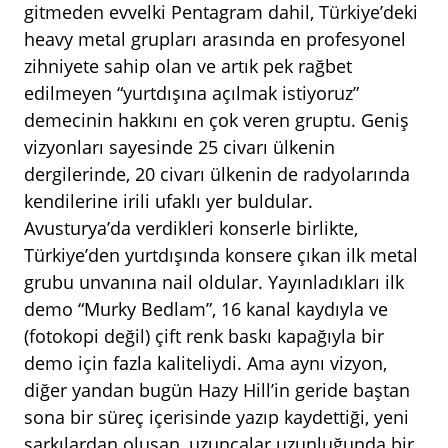
gitmeden evvelki Pentagram dahil, Türkiye’deki
heavy metal grupları arasında en profesyonel
zihniyete sahip olan ve artık pek rağbet
edilmeyen “yurtdışına açılmak istiyoruz”
demecinin hakkını en çok veren gruptu. Geniş
vizyonları sayesinde 25 civarı ülkenin
dergilerinde, 20 civarı ülkenin de radyolarında
kendilerine irili ufaklı yer buldular.
Avusturya’da verdikleri konserle birlikte,
Türkiye’den yurtdışında konsere çıkan ilk metal
grubu unvanına nail oldular. Yayınladıkları ilk
demo “Murky Bedlam”, 16 kanal kaydıyla ve
(fotokopi değil) çift renk baskı kapağıyla bir
demo için fazla kaliteliydi. Ama aynı vizyon,
diğer yandan bugün Hazy Hill’in geride baştan
sona bir süreç içerisinde yazıp kaydettiği, yeni
şarkılardan oluşan, uzunçalar uzunluğunda bir