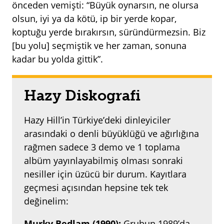
önceden vemişti: “Büyük oynarsın, ne olursa
olsun, iyi ya da kötü, ip bir yerde kopar,
koptuğu yerde bırakırsın, süründürmezsin. Biz
[bu yolu] seçmiştik ve her zaman, sonuna
kadar bu yolda gittik”.
Hazy Diskografi
Hazy Hill’in Türkiye’deki dinleyiciler
arasındaki o denli büyüklüğü ve ağırlığına
rağmen sadece 3 demo ve 1 toplama
albüm yayınlayabilmiş olması sonraki
nesiller için üzücü bir durum. Kayıtlara
geçmesi açısından hepsine tek tek
değinelim:
Murky Bedlam (1990):
Grubun 1989’da