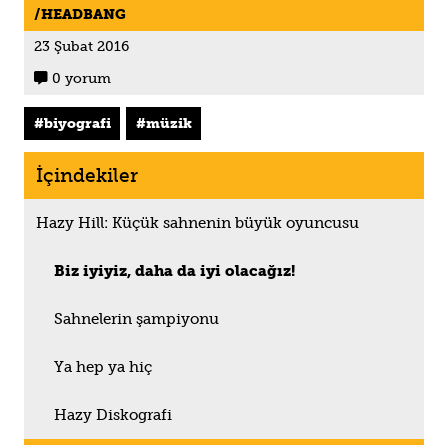
HEADBANG
23 Şubat 2016
0 yorum

biyografi
müzik
İçindekiler
Hazy Hill: Küçük sahnenin büyük oyuncusu
Biz iyiyiz, daha da iyi olacağız!
Sahnelerin şampiyonu
Ya hep ya hiç
Hazy Diskografi