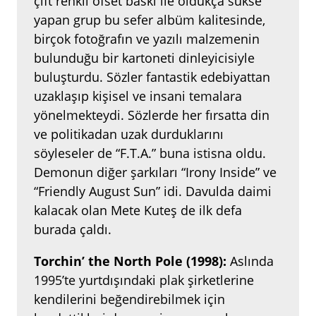
çift renkli ofset baskı ile oldukça sükse
yapan grup bu sefer albüm kalitesinde,
birçok fotoğrafın ve yazılı malzemenin
bulunduğu bir kartoneti dinleyicisiyle
buluşturdu. Sözler fantastik edebiyattan
uzaklaşıp kişisel ve insani temalara
yönelmekteydi. Sözlerde her fırsatta din
ve politikadan uzak durduklarını
söyleseler de “F.T.A.” buna istisna oldu.
Demonun diğer şarkıları “Irony Inside” ve
“Friendly August Sun” idi. Davulda daimi
kalacak olan Mete Kuteş de ilk defa
burada çaldı.
Torchin’ the North Pole (1998):
Aslında
1995’te yurtdışındaki plak şirketlerine
kendilerini beğendirebilmek için