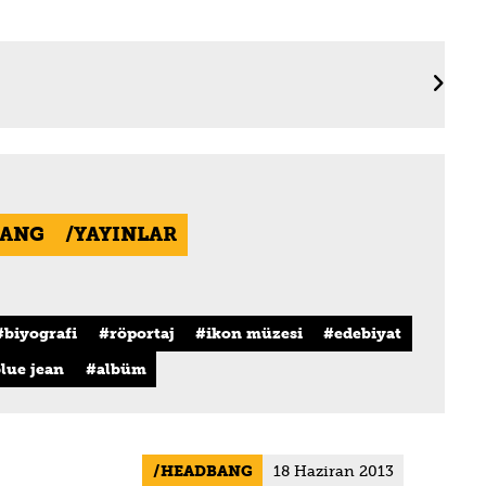
ANG
YAYINLAR
biyografi
röportaj
ikon müzesi
edebiyat
lue jean
albüm
HEADBANG
18 Haziran 2013