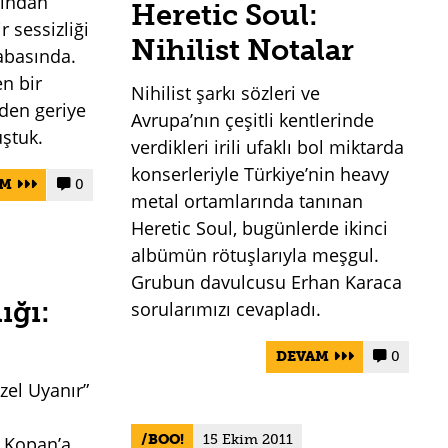
rından
Heretic Soul:
ir sessizliği
Nihilist Notalar
abasında.
n bir
Nihilist şarkı sözleri ve
den geriye
Avrupa’nın çeşitli kentlerinde
ştuk.
verdikleri irili ufaklı bol miktarda
konserleriyle Türkiye’nin heavy
AM
0


metal ortamlarında tanınan
Heretic Soul, bugünlerde ikinci
albümün rötuşlarıyla meşgul.
Grubun davulcusu Erhan Karaca
ığı:
sorularımızı cevapladı.
DEVAM
0


üzel Uyanır”
BOO!
15 Ekim 2011
a Kopan’a