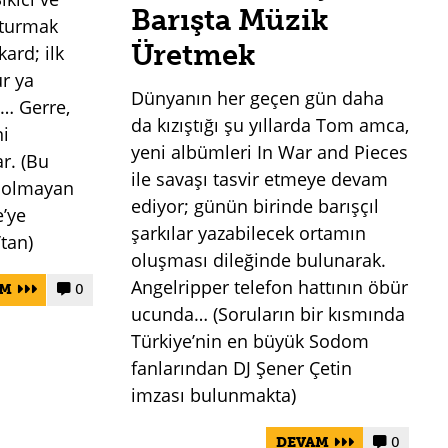
Barışta Müzik
şturmak
Üretmek
kard; ilk
ur ya
Dünyanın her geçen gün daha
… Gerre,
da kızıştığı şu yıllarda Tom amca,
ni
yeni albümleri In War and Pieces
r. (Bu
ile savaşı tasvir etmeye devam
a olmayan
ediyor; günün birinde barışçıl
e’ye
şarkılar yazabilecek ortamın
’tan)
oluşması dileğinde bulunarak.
Angelripper telefon hattının öbür
AM
0


ucunda… (Soruların bir kısmında
Türkiye’nin en büyük Sodom
fanlarından DJ Şener Çetin
imzası bulunmakta)
DEVAM
0

