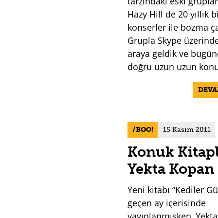
tarzındaki eski grupla
Hazy Hill de 20 yıllık b
konserler ile bozma ç
Grupla Skype üzerinde
araya geldik ve bugün
doğru uzun uzun konu
DEV
BOO!
15 Kasım 2011
Konuk Kitapl
Yekta Kopan
Yeni kitabı “Kediler G
geçen ay içerisinde
yayınlanmışken, Yekt