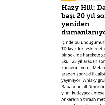
Hazy Hill: D
başı 20 yıl s
yeniden
dumanlanıy
İçinde bulunduğumu
Türkiye’deki eski meta
bir şekilde harekete ge
Skull 25 yıl aradan son
konserini verdi, Metal
aradan sonraki ilk a
yayınlıyor, Whisky gr
Babaanne albümünün 
yılını kutlayacak mes
Ankara’nın thrash met