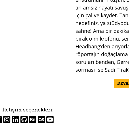
anlamsız hayatı savu
için çal ve kaydet. Tan
hedefiniz, ya stüdyod
sahne! Ama bir dakika
bırak o mikrofonu, se
Headbang’den arıyorla
röportajın doğaçlam
soruları benden, Gerr
sorması ise Sadi Tirak
DEV
İletişim seçenekleri: