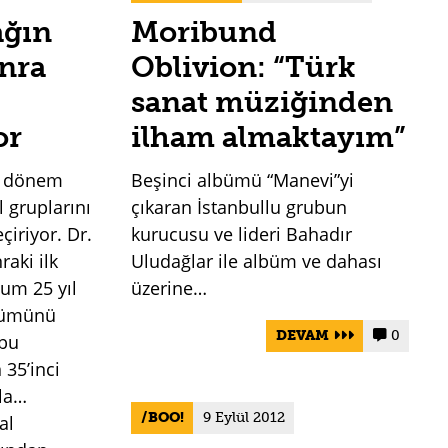
ağın
Moribund
onra
Oblivion: “Türk
sanat müziğinden
or
ilham almaktayım”
z dönem
Beşinci albümü “Manevi”yi
l gruplarını
çıkaran İstanbullu grubun
çiriyor. Dr.
kurucusu ve lideri Bahadır
raki ilk
Uludağlar ile albüm ve dahası
ium 25 yıl
üzerine…
lbümünü
DEVAM
0


ubu
35’inci
ela…
BOO!
9 Eylül 2012
al