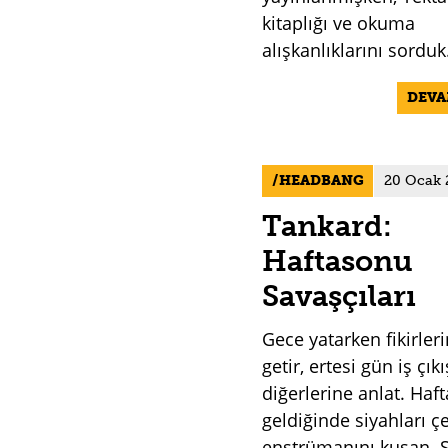
kitaplığı ve okuma
alışkanlıklarını sorduk
DEV
HEADBANG
20 Ocak 
Tankard:
Haftasonu
Savaşçıları
Gece yatarken fikirleri
getir, ertesi gün iş çıkı
diğerlerine anlat. Haf
geldiğinde siyahları ç
enstrümanını kuşan. S