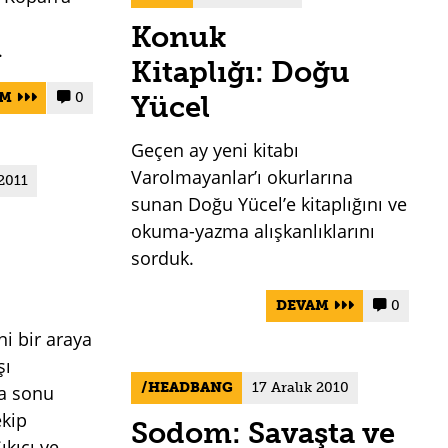
Konuk
.
Kitaplığı: Doğu
AM
0
Yücel


Geçen ay yeni kitabı
Varolmayanlar’ı okurlarına
2011
sunan Doğu Yücel’e kitaplığını ve
okuma-yazma alışkanlıklarını
sorduk.
DEVAM
0


ni bir araya
şı
HEADBANG
17 Aralık 2010
ta sonu
ekip
Sodom: Savaşta ve
ıkıcı ve