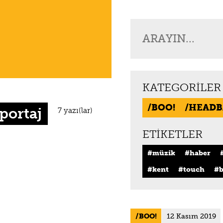
KATEGORILER
BOO!
HEADB
portaj
7 yazı(lar)
ETIKETLER
müzik
haber
kent
touch
b
BOO!
12 Kasım 2019