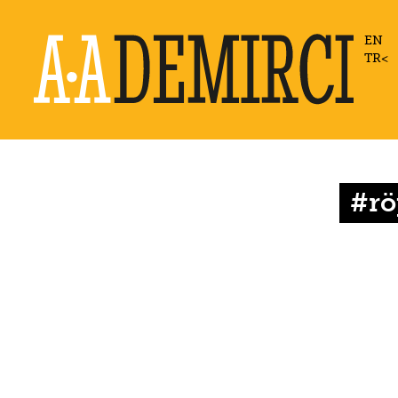
EN
TR
#rö