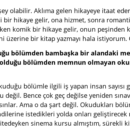
şey olabilir. Aklıma gelen hikayeye itaat ed
i bir hikaye gelir, ona hizmet, sonra romanti
ken komik bir hikaye gelir, onun peşinden 
hi üzerine bir kitap yazmayı hala istiyorum.
ğu bölümden bambaşka bir alandaki mesl
olduğu bölümden memnun olmayan okurla
kuduğu bölümle ilgili iş yapan insan sayısı 
 değil. Bence çok geç değilse yeniden sınava 
ınlar. Ama o da şart değil. Okudukları bölüm
dilerine istedikleri yolda onları geliştirec
itedeyken sinema kursu almıştım, sürekli ki