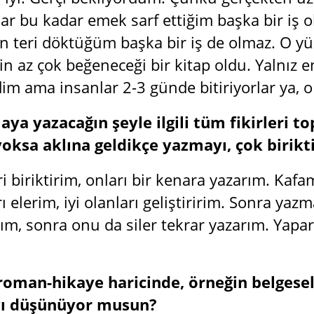
r bu kadar emek sarf ettiğim başka bir iş o
ın teri döktüğüm başka bir iş de olmaz. O y
in az çok beğeneceği bir kitap oldu. Yalnız e
dim ama insanlar 2-3 günde bitiriyorlar ya, o
ya yazacağın şeyle ilgili tüm fikirleri t
 yoksa aklına geldikçe yazmayı, çok birik
ri biriktirim, onları bir kenara yazarım. Kafa
ı elerim, iyi olanları geliştiririm. Sonra yaz
ım, sonra onu da siler tekrar yazarım. Yapar
roman-hikaye haricinde, örneğin belgesel 
yı düşünüyor musun?