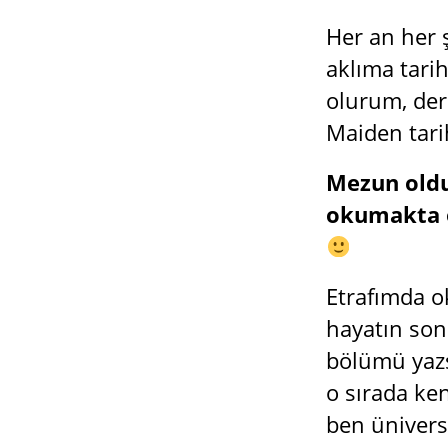
Her an her 
aklıma tarih
olurum, der
Maiden tari
Mezun oldu
okumakta 
Etrafımda o
hayatın sonu
bölümü yazs
o sırada ken
ben ünivers