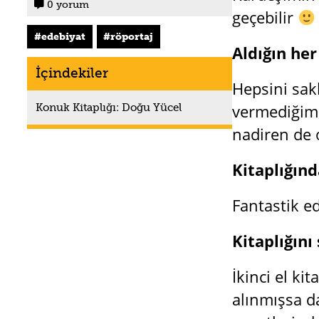
0 yorum

geçebilir
edebiyat
röportaj
Aldığın her
İçindekiler
Hepsini sak
Konuk Kitaplığı: Doğu Yücel
vermediğim,
nadiren de 
Kitaplığınd
Fantastik e
Kitaplığını
İkinci el ki
alınmışsa d