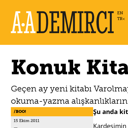
EN
TR
Konuk Kita
Geçen ay yeni kitabı Varolmay
okuma-yazma alışkanlıkların
Şu anda kit
BOO!
15 Ekim 2011
Kardeşimin k