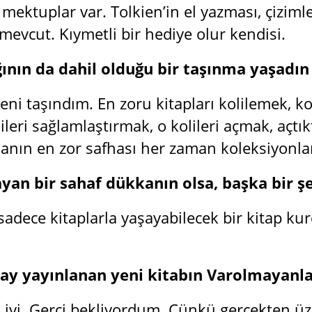
 mektuplar var. Tolkien’in el yazması, çizim
 mevcut. Kıymetli bir hediye olur kendisi.
ğının da dahil olduğu bir taşınma yaşadın
eni taşındım. En zoru kitapları kolilemek, k
ileri sağlamlaştırmak, o kolileri açmak, açtı
anın en zor safhası her zaman koleksiyonla
yan bir sahaf dükkanın olsa, başka bir şe
sadece kitaplarla yaşayabilecek bir kitap ku
ay yayınlanan yeni kitabın Varolmayanlar’
k iyi. Gerçi bekliyordum. Çünkü gerçekten üz