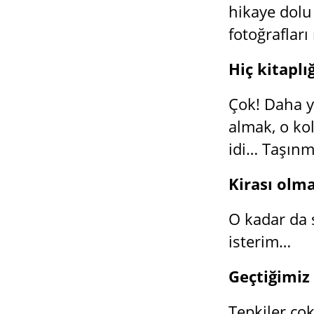
hikaye dolu
fotoğrafları
Hiç kitaplı
Çok! Daha y
almak, o kol
idi… Taşınm
Kirası olma
O kadar da 
isterim…
Geçtiğimiz 
Tepkiler ço