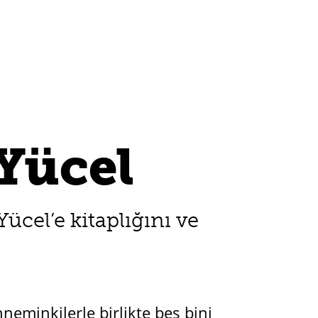
Yücel
cel’e kitaplığını ve
nneminkilerle birlikte beş bini