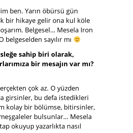
erim ben. Yarın öbürsü gün
k bir hikaye gelir ona kul köle
koşarım. Belgesel… Mesela Iron
 O belgeselden sayılır mı
eğe sahip biri olarak,
rımıza bir mesajın var mı?
gerçekten çok az. O yüzden
girsinler, bu defa istedikleri
 kolay bir bölümse, bitirsinler,
ek meşgaleler bulsunlar… Mesela
tap okuyup yazarlıkta nasıl