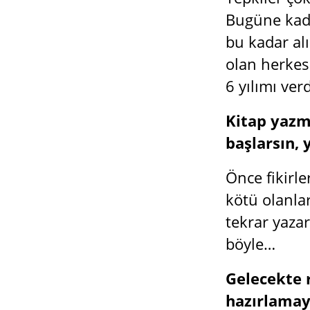
Bugüne kada
bu kadar al
olan herkes
6 yılımı ver
Kitap yazma
başlarsın,
Önce fikirle
kötü olanlar
tekrar yazar
böyle…
Gelecekte 
hazırlama