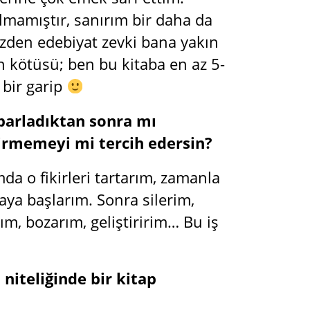
lmamıştır, sanırım bir daha da
üzden edebiyat zevki bana yakın
n kötüsü; ben bu kitaba en az 5-
 bir garip
oparladıktan sonra mı
tirmemeyi mi tercih edersin?
mda o fikirleri tartarım, zamanla
maya başlarım. Sonra silerim,
ım, bozarım, geliştiririm… Bu iş
niteliğinde bir kitap