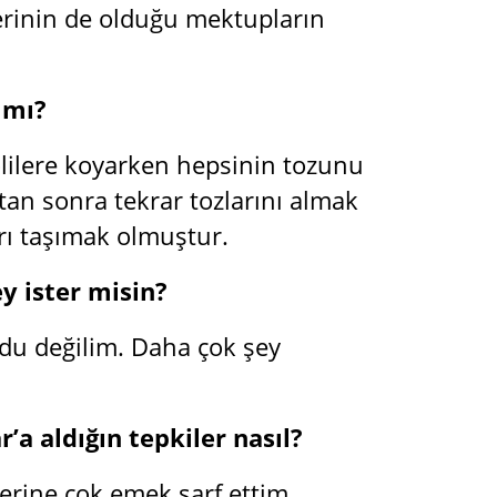
lerinin de olduğu mektupların
 mı?
olilere koyarken hepsinin tozunu
ktan sonra tekrar tozlarını almak
rı taşımak olmuştur.
y ister misin?
rdu değilim. Daha çok şey
a aldığın tepkiler nasıl?
erine çok emek sarf ettim.