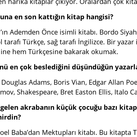
n harika kitaplar çıkıyor. Oralardan çok kita
una en son kattığın kitap hangisi?
ın Ademden Önce isimli kitabı. Bordo Siyah Y
l tarafı Türkçe, sağ tarafı İngilizce. Bir yaza
aline hem Türkçesine bakarak okumak.
nü en çok beslediğini düşündüğün yazarl
 Douglas Adams, Boris Vian, Edgar Allan Poe,
mov, Shakespeare, Bret Easton Ellis, Italo C
 gelen akrabanın küçük çocuğu bazı kitapl
nirdin?
oel Baba’dan Mektupları kitabı. Bu kitapta T