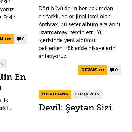
Erkin
Dört büyüklerin her bakımdan
uyoruz.
en farklı, en orijinal ismi olan
a Erkin
Anthrax, bu sefer albüm aralarını
uzatmamayı tercih etti. Yıl
içerisinde yeni albümü
AM
0


beklerken Kökler’de hikayelerini
anlatıyoruz.
015
DEVAM
0


ilin En
u
HEADBANG
7 Ocak 2015
 ilk
Devil: Şeytan Sizi
kill,
ı ve
Çağırıyor
sıyla
Türkiye’de heavy metal
eyicisi