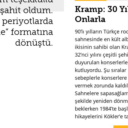
Kramp: 30 Yı
şahit oldum.
Onlarla
periyotlarda
e” formatına
90’lı yılların Türkçe ro
sahnesinde en kült a
dönüştü.
ikisinin sahibi olan K
32’nci yılını çeşitli şeh
duyurulan konserlerle
kutluyordu. Şu sıralar
sebeplerle konserlere
vermek zorunda kaldıl
Sahnelere sapasağlam
şekilde yeniden dönm
beklerken 1984’te baş
hikayelerini Kökler’e t