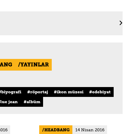
ANG
YAYINLAR
biyografi
röportaj
ikon müzesi
edebiyat
lue jean
albüm
2016
HEADBANG
14 Nisan 2016