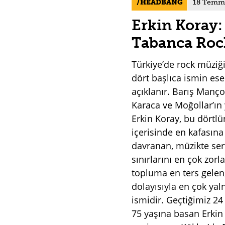
HEADBANG
18 Temm
Erkin Koray:
Tabanca Roc
Türkiye’de rock müziği
dört başlıca ismin ese
açıklanır. Barış Manç
Karaca ve Moğollar’ın
Erkin Koray, bu dörtl
içerisinde en kafasına
davranan, müzikte sert
sınırlarını en çok zorl
topluma en ters gelen
dolayısıyla en çok yal
ismidir. Geçtiğimiz 24
75 yaşına basan Erkin