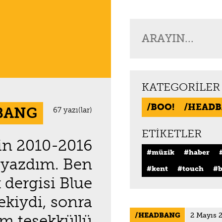
KATEGORILER
BOO!
HEADB
BANG
67 yazı(lar)
ETIKETLER
in 2010-2016
müzik
haber
ı yazdım. Ben
kent
touch
b
dergisi Blue
ekiydi, sonra
HEADBANG
2 Mayıs 
m teşekküllü