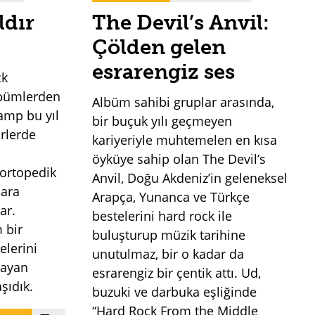
ldır
The Devil’s Anvil:
Çölden gelen
esrarengiz ses
ck
lbümlerden
Albüm sahibi gruplar arasında,
ramp bu yıl
bir buçuk yılı geçmeyen
irlerde
kariyeriyle muhtemelen en kısa
öyküye sahip olan The Devil’s
 ortopedik
Anvil, Doğu Akdeniz’in geleneksel
 ara
Arapça, Yunanca ve Türkçe
ar.
bestelerini hard rock ile
 bir
buluşturup müzik tarihine
elerini
unutulmaz, bir o kadar da
layan
esrarengiz bir çentik attı. Ud,
aşıdık.
buzuki ve darbuka eşliğinde
“Hard Rock From the Middle