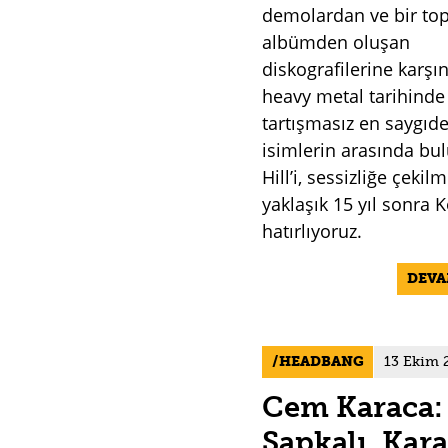
demolardan ve bir to
albümden oluşan
diskografilerine karşı
heavy metal tarihinde
tartışmasız en saygıd
isimlerin arasında bu
Hill’i, sessizliğe çeki
yaklaşık 15 yıl sonra K
hatırlıyoruz.
DEV
HEADBANG
13 Ekim 
Cem Karaca: 
Şapkalı, Kar