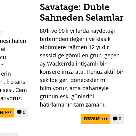
Savatage: Duble
Sahneden Selamlar
80’li ve 90’lı yıllarda kaydettiği
in
birbirinden değerli ve klasik
anesi halen
albümlere rağmen 12 yıldır
let
sessizliğe gömülen grup, geçen
lcu
ay Wacken’da ihtişamlı bir
en
konsere imza attı. Henüz aktif bir
lerin
şekilde geri dönecekler mi
n, frekans
bilmiyoruz, ama bahaneyle
ü sesi, Cem
grubun eski günlerini
latıyoruz.
hatırlamanın tam zamanı.
AM
0


DEVAM
0

