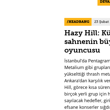
DEV
HEADBANG
23 Şubat
Hazy Hill: K
sahnenin b
oyuncusu
İstanbul’da Pentagram
Metalium gibi gruplar
yükselttiği thrash met
Ankara’dan karşılık v
Hill, görece kısa süren
birçok yerli grup için 
sayılacak hedefler, gir
efsane konserler sığdı