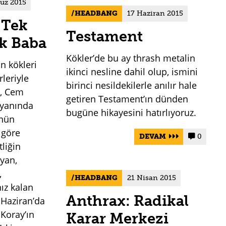
uz 2015
HEADBANG
17 Haziran 2015
 Tek
Testament
k Baba
Kökler’de bu ay thrash metalin
n kökleri
ikinci nesline dahil olup, ismini
rleriyle
birinci nesildekilerle anılır hale
o, Cem
getiren Testament’ın dünden
 yanında
bugüne hikayesini hatırlıyoruz.
ünün
 göre
DEVAM
0


liğin
ayan,
,
HEADBANG
21 Nisan 2015
nız kalan
Anthrax: Radikal
 Haziran’da
 Koray’ın
Karar Merkezi