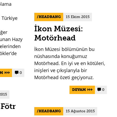
plama
HEADBANG
15 Ekim 2015
n Türkiye
İkon Müzesi:
eğer
Motörhead
lunan Hazy
lmelerinden
İkon Müzesi bölümünün bu
ökler’de
nüshasında konuğumuz
Motörhead. En iyi ve en kötüleri,
inişleri ve çıkışlarıyla bir
AM
0


Motörhead özeti geçiyoruz.
DEVAM
0


2015
Fötr
HEADBANG
15 Ağustos 2015
a