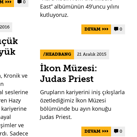
AM
0


East” albümünün 49’uncu yılını
kutluyoruz.
 2016
DEVAM
0


üçük
üyük
HEADBANG
21 Aralık 2015
İkon Müzesi:
, Kronik ve
Judas Priest
ın
al seslerine
Grupların kariyerini iniş çıkışlarla
eren Hazy
özetlediğimiz İkon Müzesi
 kariyerine
bölümünde bu ayın konuğu
hayal
Judas Priest.
işimler ve
DEVAM
0


rdı. Sadece