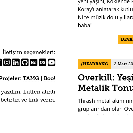
yeni yaşını, Kökler’de 
Koray’ı anlatarak kutl
Nice müzik dolu yıllar
baba!
DEV
İletişim seçenekleri:
HEADBANG
2 Mart 2
Overkill: Yeş
Projeler:
TAMG
|
Boo!
Metalik Ton
 yazdım. Lütfen alıntı
lirtin ve link verin.
Thrash metal akımının
gruplarından olan Over
üretkenliği, çalışkanlığ
standardını bozmama
biliniyor. Overkill dinl