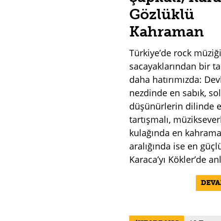
Gözlüklü
Kahraman
Türkiye’de rock müziğ
sacayaklarından bir t
daha hatırımızda: Dev
nezdinde en sabık, so
düşünürlerin dilinde 
tartışmalı, müziksever
kulağında en kahrama
aralığında ise en güçl
Karaca’yı Kökler’de an
DEV