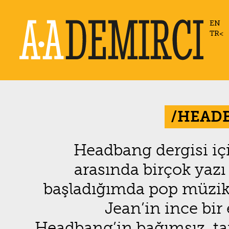
EN
TR
/HEAD
Headbang dergisi iç
arasında birçok yaz
başladığımda pop müzik 
Jean’in ince bir 
Headbang’in bağımsız, ta