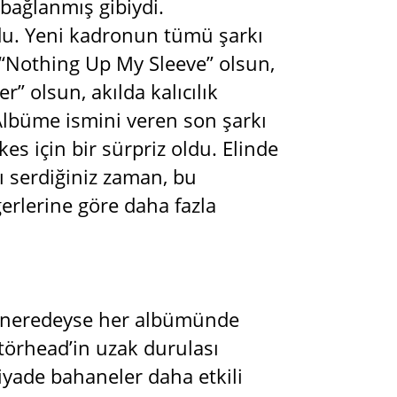
bağlanmış gibiydi.
ndu. Yeni kadronun tümü şarkı
r “Nothing Up My Sleeve” olsun,
r” olsun, akılda kalıcılık
Albüme ismini veren son şarkı
kes için bir sürpriz oldu. Elinde
ı serdiğiniz zaman, bu
rlerine göre daha fazla
n, neredeyse her albümünde
törhead’in uzak durulası
yade bahaneler daha etkili