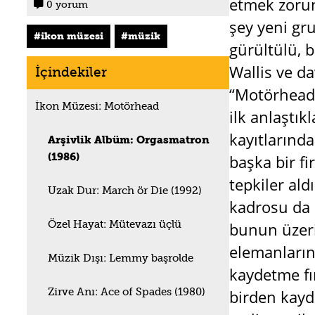
etmek zorun
0 yorum

şey yeni gr
ikon müzesi
müzik
gürültülü, b
Wallis ve d
İçindekiler
“Motörhead”
İkon Müzesi: Motörhead
ilk anlaştı
kayıtlarında
Arşivlik Albüm: Orgasmatron
(1986)
başka bir fi
tepkiler al
Uzak Dur: March ör Die (1992)
kadrosu da b
Özel Hayat: Mütevazı üçlü
bunun üzeri
elemanların
Müzik Dışı: Lemmy başrolde
kaydetme fır
Zirve Anı: Ace of Spades (1980)
birden kayd