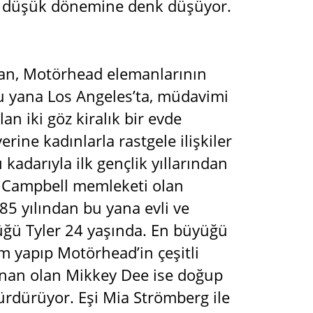
u düşük dönemine denk düşüyor.
man, Motörhead elemanlarının
 yana Los Angeles’ta, müdavimi
n iki göz kiralık bir evde
rine kadınlarla rastgele ilişkiler
 kadarıyla ilk gençlik yıllarından
il Campbell memleketi olan
985 yılından bu yana evli ve
çüğü Tyler 24 yaşında. En büyüğü
m yapıp Motörhead’in çeşitli
Yunan olan Mikkey Dee ise doğup
ürdürüyor. Eşi Mia Strömberg ile