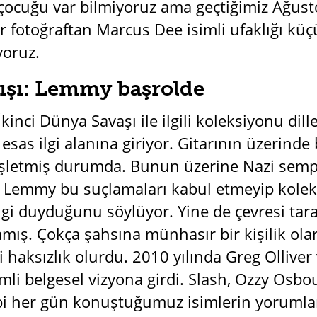
çocuğu var bilmiyoruz ama geçtiğimiz Ağust
ir fotoğraftan Marcus Dee isimli ufaklığı küç
yoruz.
ışı: Lemmy başrolde
inci Dünya Savaşı ile ilgili koleksiyonu dil
esas ilgi alanına giriyor. Gitarının üzerinde
şletmiş durumda. Bunun üzerine Nazi sempa
 Lemmy bu suçlamaları kabul etmeyip koleks
ilgi duyduğunu söylüyor. Yine de çevresi tar
mış. Çokça şahsına münhasır bir kişilik ol
 haksızlık olurdu. 2010 yılında Greg Olliver
li belgesel vizyona girdi. Slash, Ozzy Osbou
ibi her gün konuştuğumuz isimlerin yoruml