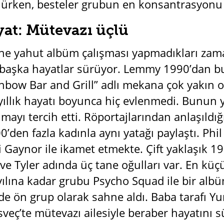
ülürken, besteler grubun en konsantrasyon
at: Mütevazı üçlü
ne yahut albüm çalışması yapmadıkları za
başka hayatlar sürüyor. Lemmy 1990’dan bu
bow Bar and Grill” adlı mekana çok yakın ola
yıllık hayatı boyunca hiç evlenmedi. Bunun ye
lmayı tercih etti. Röportajlarından anlaşıldığı
’den fazla kadınla aynı yatağı paylaştı. Ph
i Gaynor ile ikamet etmekte. Çift yaklaşık 1
ve Tyler adında üç tane oğulları var. En kü
ılına kadar grubu Psycho Squad ile bir albü
de ön grup olarak sahne aldı. Baba tarafı 
veç’te mütevazı ailesiyle beraber hayatını s