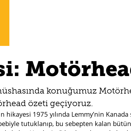
i: Motörhe
üshasında konuğumuz Motörhead.
otörhead özeti geçiyoruz.
n hikayesi 1975 yılında Lemmy’nin Kanada 
bebiyle tutuklanıp, bu sebepten kalan bütün