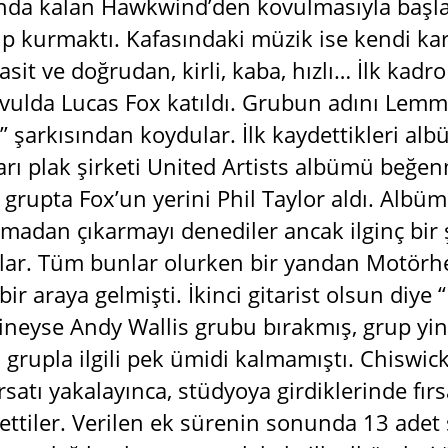
da kalan Hawkwind’den kovulmasıyla başladı
up kurmaktı. Kafasındaki müzik ise kendi kar
asit ve doğrudan, kirli, kaba, hızlı… İlk kadr
avulda Lucas Fox katıldı. Grubun adını Lem
 şarkısından koydular. İlk kaydettikleri al
kları plak şirketi United Artists albümü be
 grupta Fox’un yerini Phil Taylor aldı. Albüm
rmadan çıkarmayı denediler ancak ilginç bir 
dılar. Tüm bunlar olurken bir yandan Motörhe
ir araya gelmişti. İkinci gitarist olsun diye “
neyse Andy Wallis grubu bırakmış, grup yin
 grupla ilgili pek ümidi kalmamıştı. Chiswick
satı yakalayınca, stüdyoya girdiklerinde fırsa
ettiler. Verilen ek sürenin sonunda 13 adet ş