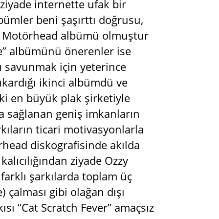
iyade internette ufak bir
bümler beni şaşırttı doğrusu,
iki Motörhead albümü olmuştur
e” albümünü önerenler ise
 savunmak için yeterince
ıkardığı ikinci albümdü ve
ki en büyük plak şirketiyle
a sağlanan geniş imkanların
ıların ticari motivasyonlarla
rhead diskografisinde akılda
a kalıcılığından ziyade Ozzy
arklı şarkılarda toplam üç
 çalması gibi olağan dışı
sı “Cat Scratch Fever” amaçsız