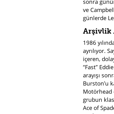
sonra günü
ve Campbell
günlerde Le
Arşivli
1986 yılınd
ayrılıyor. S
içeren, dola
“Fast” Eddie
arayışı son
Burston’u k
Motörhead ç
grubun klasi
Ace of Spad