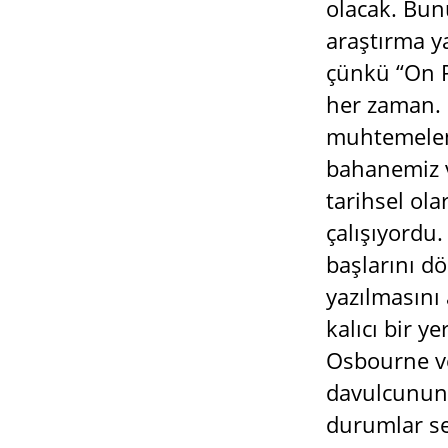
olacak. Bun
araştırma y
çünkü “On P
her zaman. 
muhtemelen
bahanemiz v
tarihsel ol
çalışıyordu
başlarını d
yazılmasını
kalıcı bir y
Osbourne ve
davulcunun 
durumlar se