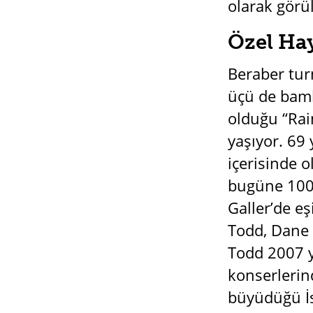
olarak gör
Özel Hay
Beraber tur
üçü de bam
olduğu “Rain
yaşıyor. 69 
içerisinde o
bugüne 1000
Galler’de eş
Todd, Dane 
Todd 2007 y
konserlerin
büyüdüğü İs