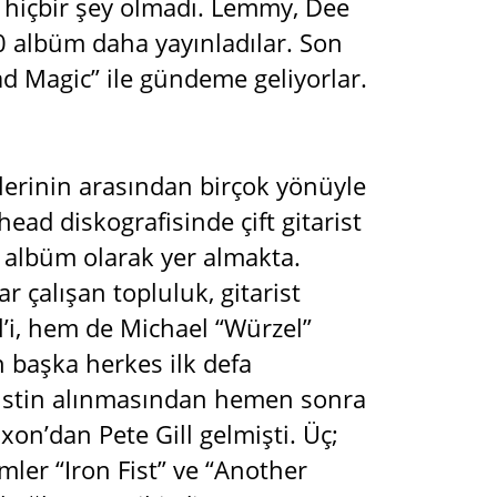
hiçbir şey olmadı. Lemmy, Dee
0 albüm daha yayınladılar. Son
d Magic” ile gündeme geliyorlar.
lerinin arasından birçok yönüyle
head diskografisinde çift gitarist
k albüm olarak yer almakta.
r çalışan topluluk, gitarist
’i, hem de Michael “Würzel”
 başka herkes ilk defa
aristin alınmasından hemen sonra
xon’dan Pete Gill gelmişti. Üç;
ler “Iron Fist” ve “Another