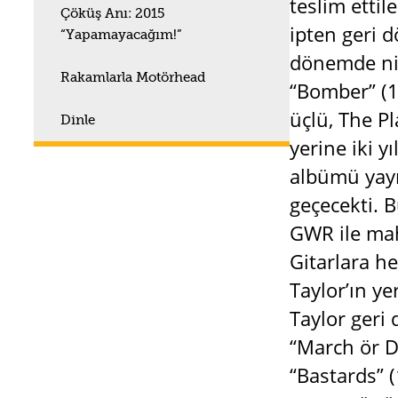
teslim ettil
Çöküş Anı: 2015
ipten geri 
“Yapamayacağım!”
dönemde nih
Rakamlarla Motörhead
“Bomber” (19
üçlü, The P
Dinle
yerine iki y
albümü yayın
geçecekti. B
GWR ile mah
Gitarlara h
Taylor’ın y
Taylor geri 
“March ör D
“Bastards” (