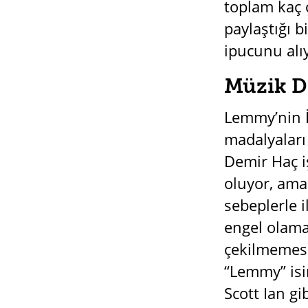
toplam kaç 
paylaştığı b
ipucunu alı
Müzik D
Lemmy’nin İk
madalyaları 
Demir Haç i
oluyor, ama
sebeplerle 
engel olama
çekilmemesi
“Lemmy” isim
Scott Ian g