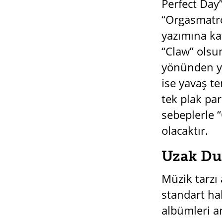
Perfect Day
“Orgasmatro
yazımına kat
“Claw” olsun
yönünden ye
ise yavaş te
tek plak pa
sebeplerle 
olacaktır.
Uzak Dur
Müzik tarzı
standart ha
albümleri a