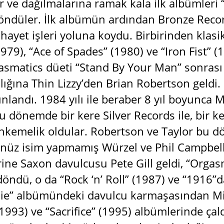
er ve dağılmalarına ramak kala ilk albümleri
döndüler. İlk albümün ardından Bronze Reco
ayet işleri yoluna koydu. Birbirinden klasik
79), “Ace of Spades” (1980) ve “Iron Fist” (
lasmatics düeti “Stand By Your Man” sonrası 
ıllığına Thin Lizzy’den Brian Robertson geldi
landı. 1984 yılı ile beraber 8 yıl boyunca Mo
u dönemde bir kere Silver Records ile, bir ke
kemelik oldular. Robertson ve Taylor bu d
enüz isim yapmamış Würzel ve Phil Campbell g
erine Saxon davulcusu Pete Gill geldi, “Orga
döndü, o da “Rock ‘n’ Roll” (1987) ve “1916”da
ie” albümündeki davulcu karmaşasından Mik
1993) ve “Sacrifice” (1995) albümlerinde çald