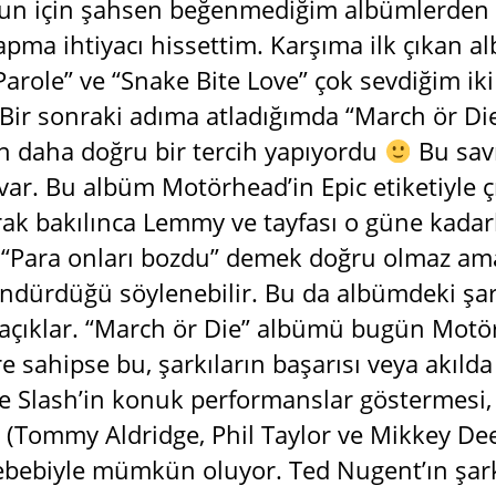
un için şahsen beğenmediğim albümlerden z
apma ihtiyacı hissettim. Karşıma ilk çıkan al
arole” ve “Snake Bite Love” çok sevdiğim 
Bir sonraki adıma atladığımda “March ör Di
 daha doğru bir tercih yapıyordu
Bu savı
ar. Bu albüm Motörhead’in Epic etiketiyle ç
arak bakılınca Lemmy ve tayfası o güne kadar
. “Para onları bozdu” demek doğru olmaz am
öndürdüğü söylenebilir. Bu da albümdeki şark
 açıklar. “March ör Die” albümü bugün Motö
ere sahipse bu, şarkıların başarısı veya akıld
 Slash’in konuk performanslar göstermesi, f
(Tommy Aldridge, Phil Taylor ve Mikkey Dee)
bebiyle mümkün oluyor. Ted Nugent’ın şarkı