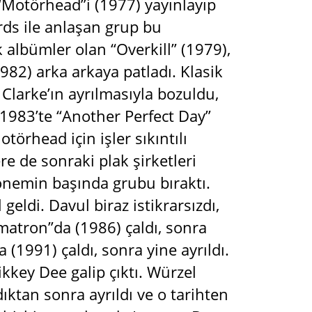
 “Motörhead”i (1977) yayınlayıp
rds ile anlaşan grup bu
 albümler olan “Overkill” (1979),
1982) arka arkaya patladı. Klasik
Clarke’ın ayrılmasıyla bozuldu,
. 1983’te “Another Perfect Day”
törhead için işler sıkıntılı
re de sonraki plak şirketleri
önemin başında grubu bıraktı.
eldi. Davul biraz istikrarsızdı,
smatron”da (1986) çaldı, sonra
 (1991) çaldı, sonra yine ayrıldı.
key Dee galip çıktı. Würzel
ıktan sonra ayrıldı ve o tarihten