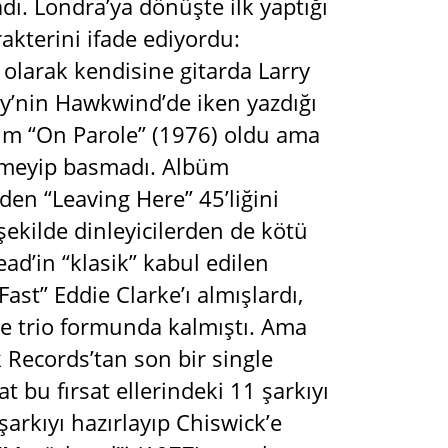
. Londra’ya dönüşte ilk yaptığı
akterini ifade ediyordu:
o olarak kendisine gitarda Larry
my’nin Hawkwind’de iken yazdığı
büm “On Parole” (1976) oldu ama
ğenmeyip basmadı. Albüm
den “Leaving Here” 45’liğini
şekilde dinleyicilerden de kötü
ad’in “klasik” kabul edilen
Fast” Eddie Clarke’ı almışlardı,
e trio formunda kalmıştı. Ama
 Records’tan son bir single
t bu fırsat ellerindeki 11 şarkıyı
arkıyı hazırlayıp Chiswick’e