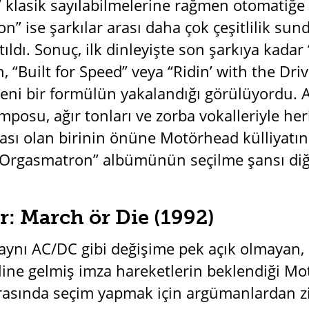
” klasik sayılabilmelerine rağmen otomatiğe 
n” ise şarkılar arası daha çok çeşitlilik su
ıldı. Sonuç, ilk dinleyişte son şarkıya kada
, “Built for Speed” veya “Ridin’ with the Drive
ni bir formülün yakalandığı görülüyordu. 
mposu, ağır tonları ve zorba vokalleriyle her
rası olan birinin önüne Motörhead külliyatın
“Orgasmatron” albümünün seçilme şansı diğe
: March ör Die (1992)
 aynı AC/DC gibi değişime pek açık olmaya
line gelmiş imza hareketlerin beklendiği Mo
rasında seçim yapmak için argümanlardan zi