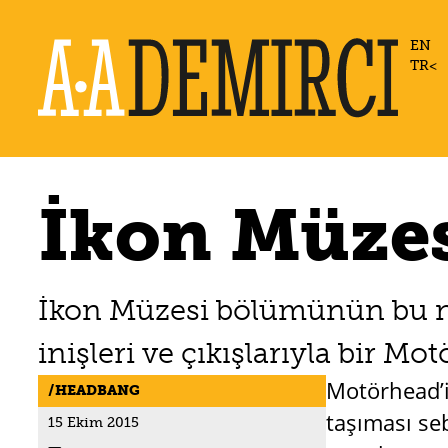
EN
TR
İkon Müzes
İkon Müzesi bölümünün bu n
inişleri ve çıkışlarıyla bir M
Motörhead’i
HEADBANG
taşıması se
15 Ekim 2015