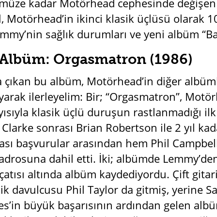
müze kadar Motörhead cephesinde değişen 
, Motörhead’in ikinci klasik üçlüsü olarak 1
mmy’nin sağlık durumları ve yeni albüm “Ba
k Albüm: Orgasmatron (1986)
a çıkan bu albüm, Motörhead’in diğer albüm
ayarak ilerleyelim: Bir; “Orgasmatron”, Motör
yısıyla klasik üçlü duruşun rastlanmadığı il
 Clarke sonrası Brian Robertson ile 2 yıl kada
rası başvurular arasından hem Phil Campbell
adrosuna dahil etti. İki; albümde Lemmy’den
atısı altında albüm kaydediyordu. Çift git
k davulcusu Phil Taylor da gitmiş, yerine Sa
es’in büyük başarısının ardından gelen albüm