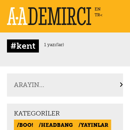
EN
TR
#kent
1 yazı(lar)
KATEGORILER
BOO!
HEADBANG
YAYINLAR