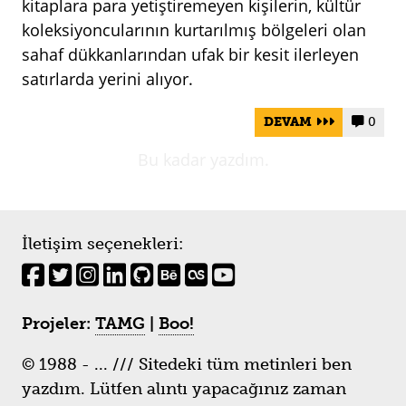
kitaplara para yetiştiremeyen kişilerin, kültür
koleksiyoncularının kurtarılmış bölgeleri olan
sahaf dükkanlarından ufak bir kesit ilerleyen
satırlarda yerini alıyor.
DEVAM
0


Bu kadar yazdım.
İletişim seçenekleri:
Projeler:
TAMG
|
Boo!
© 1988 - ... /// Sitedeki tüm metinleri ben
yazdım. Lütfen alıntı yapacağınız zaman