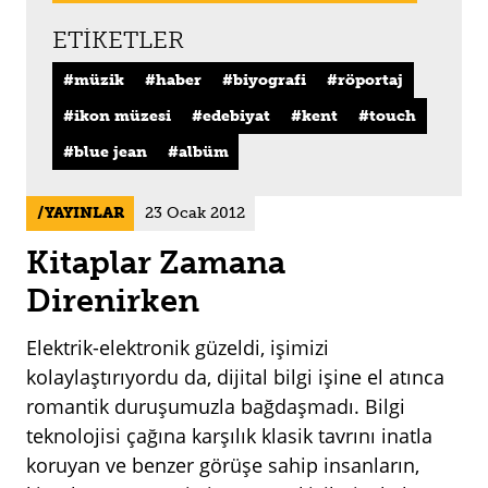
ETIKETLER
müzik
haber
biyografi
röportaj
ikon müzesi
edebiyat
kent
touch
blue jean
albüm
YAYINLAR
23 Ocak 2012
Kitaplar Zamana
Direnirken
Elektrik-elektronik güzeldi, işimizi
kolaylaştırıyordu da, dijital bilgi işine el atınca
romantik duruşumuzla bağdaşmadı. Bilgi
teknolojisi çağına karşılık klasik tavrını inatla
koruyan ve benzer görüşe sahip insanların,