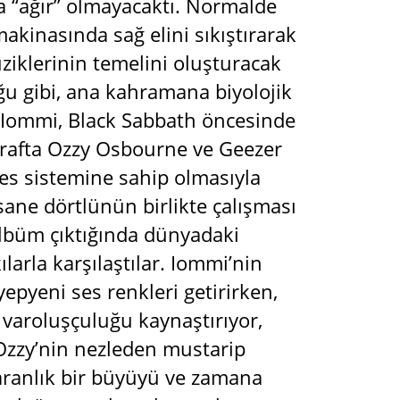
da “ağır” olmayacaktı. Normalde
akinasında sağ elini sıkıştırarak
üziklerinin temelini oluşturacak
uğu gibi, ana kahramana biyolojik
u. Iommi, Black Sabbath öncesinde
tarafta Ozzy Osbourne ve Geezer
ses sistemine sahip olmasıyla
sane dörtlünün birlikte çalışması
 albüm çıktığında dünyadaki
arla karşılaştılar. Iommi’nin
epyeni ses renkleri getirirken,
e varoluşçuluğu kaynaştırıyor,
 Ozzy’nin nezleden mustarip
 karanlık bir büyüyü ve zamana