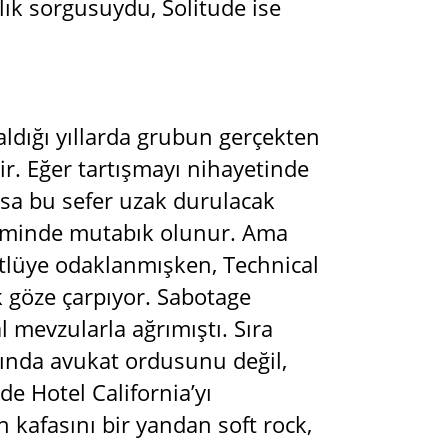
nlık sorgusuydu, Solitude ise
kaldığı yıllarda grubun gerçekten
ir. Eğer tartışmayı nihayetinde
rsa bu sefer uzak durulacak
isminde mutabık olunur. Ama
tlüye odaklanmışken, Technical
 göze çarpıyor. Sabotage
 mevzularla ağrımıştı. Sıra
rında avukat ordusunu değil,
e Hotel California’yı
kafasını bir yandan soft rock,