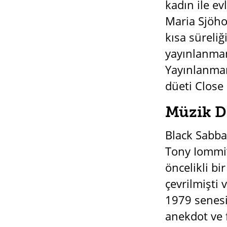
kadın ile ev
Maria Sjöhol
kısa süreli
yayınlanmam
Yayınlanmam
düeti Close
Müzik D
Black Sabba
Tony Iommi’n
öncelikli bi
çevrilmişti 
1979 senesi
anekdot ve 