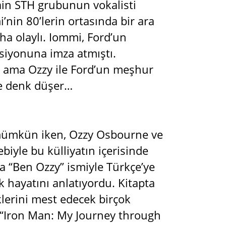
Drain STH grubunun vokalisti
i’nin 80’lerin ortasında bir ara
ha olaylı. Iommi, Ford’un
siyonuna imza atmıştı.
z, ama Ozzy ile Ford’un meşhur
ne denk düşer…
 mümkün iken, Ozzy Osbourne ve
biyle bu külliyatın içerisinde
rda “Ben Ozzy” ismiyle Türkçe’ye
ik hayatını anlatıyordu. Kitapta
lerini mest edecek birçok
 “Iron Man: My Journey through