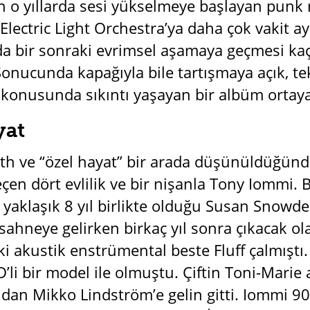
 o yıllarda sesi yükselmeye başlayan punk r
Electric Light Orchestra’ya daha çok vakit 
da bir sonraki evrimsel aşamaya geçmesi kaç
Sonucunda kapağıyla bile tartışmaya açık, teki
 konusunda sıkıntı yaşayan bir albüm ortaya 
yat
th ve “özel hayat” bir arada düşünüldüğünd
en dört evlilik ve bir nişanla Tony Iommi. Bi
e yaklaşık 8 yıl birlikte olduğu Susan Snow
sahneye gelirken birkaç yıl sonra çıkacak 
 akustik enstrümental beste Fluff çalmıştı. 
li bir model ile olmuştu. Çiftin Toni-Marie a
an Mikko Lindström’e gelin gitti. Iommi 90’l