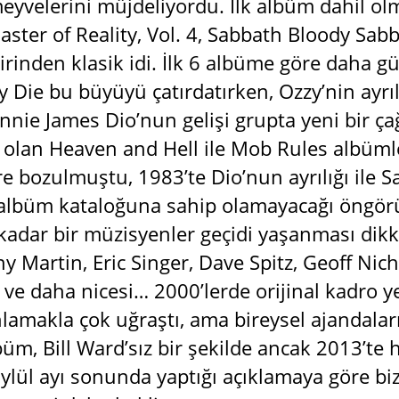
eyvelerini müjdeliyordu. İlk albüm dahil ol
aster of Reality, Vol. 4, Sabbath Bloody Sa
birinden klasik idi. İlk 6 albüme göre daha g
y Die bu büyüyü çatırdatırken, Ozzy’nin ayrı
nnie James Dio’nun gelişi grupta yeni bir ça
 olan Heaven and Hell ile Mob Rules albüml
e bozulmuştu, 1983’te Dio’nun ayrılığı ile Sab
albüm kataloğuna sahip olamayacağı öngörül
 kadar bir müzisyenler geçidi yaşanması dikk
 Martin, Eric Singer, Dave Spitz, Geoff Nich
 ve daha nicesi… 2000’lerde orijinal kadro ye
lamakla çok uğraştı, ama bireysel ajandalar
üm, Bill Ward’sız bir şekilde ancak 2013’te 
lül ayı sonunda yaptığı açıklamaya göre bizl