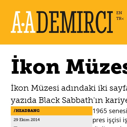
EN
TR
İkon Müzes
İkon Müzesi adındaki iki say
yazıda Black Sabbath'ın kari
1965 senesi
HEADBANG
pres işçisi 
29 Ekim 2014