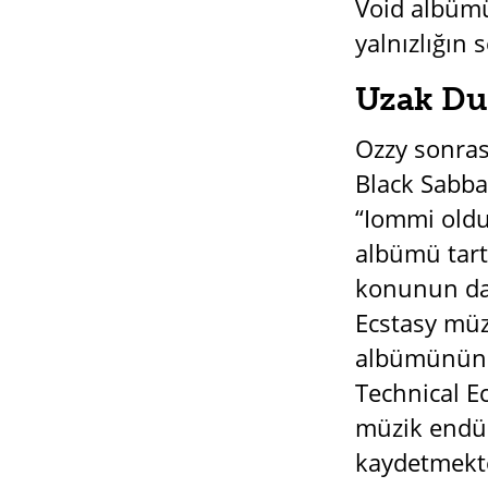
Void albümün
yalnızlığın 
Uzak Dur
Ozzy sonrası
Black Sabbat
“Iommi oldu
albümü tart
konunun dağ
Ecstasy müz
albümünün ö
Technical E
müzik endüs
kaydetmekte