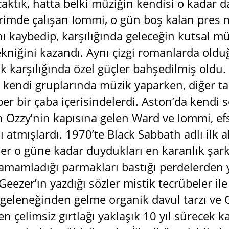
caktık, hatta belki müziğin kendisi o kadar 
irimde çalışan Iommi, o gün boş kalan pres m
nı kaybedip, karşılığında geleceğin kutsal m
tekniğini kazandı. Aynı çizgi romanlarda old
lık karşılığında özel güçler bahşedilmiş old
le kendi gruplarında müzik yaparken, diğer 
ber bir çaba içerisindelerdi. Aston’da kendi 
n Ozzy’nin kapısına gelen Ward ve Iommi, ef
mı atmışlardı. 1970’te Black Sabbath adlı ilk
er o güne kadar duydukları en karanlık şarkıl
tamamladığı parmakları bastığı perdelerden y
eezer’ın yazdığı sözler mistik tecrübeler il
 geleneğinden gelme organik davul tarzı ve
en çelimsiz gırtlağı yaklaşık 10 yıl sürecek