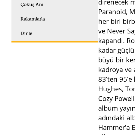
direnecek m
Çöküş Anı
Paranoid, M
Rakamlarla
her biri bir
ve Never Sa
Dinle
kapandı. Ro
kadar güçlü
büyü bir ker
kadroya ve 
83’ten 95’e
Hughes, Tony
Cozy Powell
albüm yayın
adındaki alb
Hammer’a Ey