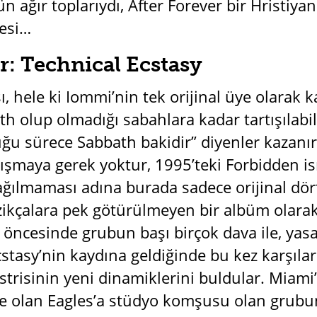
 ağır toplarıydı, After Forever bir Hristiya
sesi…
: Technical Ecstasy
, hele ki Iommi’nin tek orijinal üye olarak 
h olup olmadığı sabahlara kadar tartışılabil
ğu sürece Sabbath bakidir” diyenler kazanı
ışmaya gerek yoktur, 1995’teki Forbidden 
ılmaması adına burada sadece orijinal dör
ikçalara pek götürülmeyen bir albüm olarak
ncesinde grubun başı birçok dava ile, yasal
cstasy’nin kaydına geldiğinde bu kez karşıla
trisinin yeni dinamiklerini buldular. Miami’d
 olan Eagles’a stüdyo komşusu olan grubun 