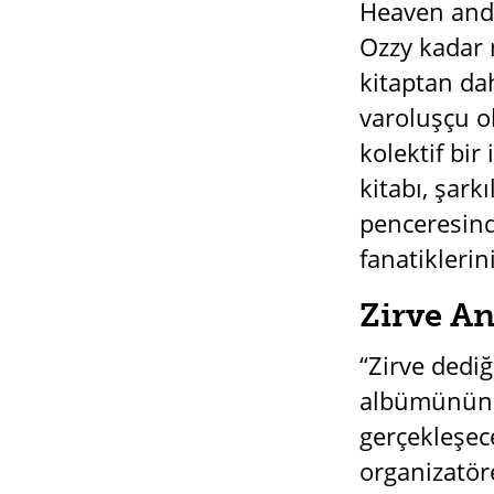
Heaven and H
Ozzy kadar 
kitaptan da
varoluşçu o
kolektif bir
kitabı, şark
penceresinde
fanatiklerin
Zirve An
“Zirve dedi
albümünün çı
gerçekleşec
organizatör