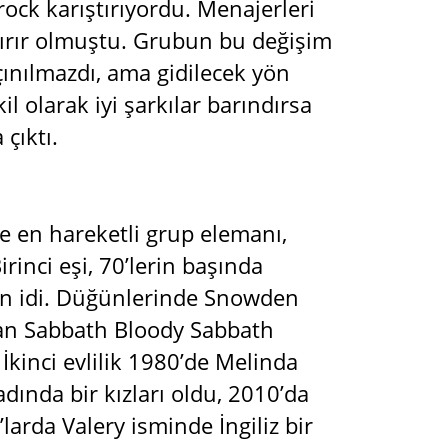
ock karıştırıyordu. Menajerleri
ayırır olmuştu. Grubun bu değişim
ınılmazdı, ama gidilecek yön
l olarak iyi şarkılar barındırsa
çıktı.
e en hareketli grup elemanı,
rinci eşi, 70’lerin başında
den idi. Düğünlerinde Snowden
olan Sabbath Bloody Sabbath
İkinci evlilik 1980’de Melinda
dında bir kızları oldu, 2010’da
arda Valery isminde İngiliz bir