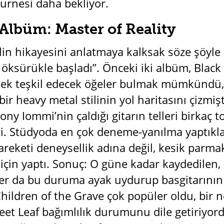
urnesi daha bekliyor.
 Albüm: Master of Reality
n hikayesini anlatmaya kalksak söze şöyle 
r öksürükle başladı”. Önceki iki albüm, Blac
rnek teşkil edecek öğeler bulmak mümkündü
bir heavy metal stilinin yol haritasını çizmi
Tony Iommi’nin çaldığı gitarın telleri birkaç 
ti. Stüdyoda en çok deneme-yanılma yaptıkl
reketi deneysellik adına değil, kesik parmak
için yaptı. Sonuç: O güne kadar kaydedilen, 
er da bu duruma ayak uydurup basgitarının 
ldren of the Grave çok popüler oldu, bir nes
eet Leaf bağımlılık durumunu dile getiriyord