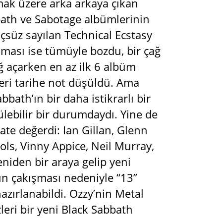
mak üzere arka arkaya çıkan
bbath ve Sabotage albümlerinin
üçsüz sayılan Technical Ecstasy
lması ise tümüyle bozdu, bir çağ
ğ açarken en az ilk 6 albüm
eri tarihe not düşüldü. Ama
bath’ın bir daha istikrarlı bir
ebilir bir durumdaydı. Yine de
ate değerdi: Ian Gillan, Glenn
ols, Vinny Appice, Neil Murray,
niden bir araya gelip yeni
ın çakışması nedeniyle “13”
hazırlanabildi. Ozzy’nin Metal
eri bir yeni Black Sabbath