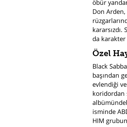
öbür yandan
Don Arden, 
rüzgarların
kararsızdı. 
da karakter
Özel Ha
Black Sabba
başından geç
evlendiği v
koridordan 
albümündeki
isminde ABD’
HIM grubund