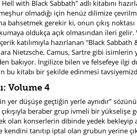
ell with Black Sabbath” adlı kitabını hazırl
meşhur olmadığı için henüz dilimize çevrilm
ha bahsetmek gerekir ki, onun çıkış noktası
kumaya oldukça açık olmasından ileri gelir. 
 içerik katılımıyla hazırlanan “Black Sabbath
ılara Nietzsche, Camus, Sartre gibi isimlerin y
n bakıyor. İngilizce bilen ve felsefeye ilgi
in bu kitabı bir şekilde edinmesi tavsiyemiz
ı: Volume 4
ğin yer düşüşe geçtiğin yerle aynıdır” sözün
kışıyla beraber grup ivmeli bir yükselişe ge
ek olan konserlerin dibinde yedek bekleyip
e kendini tanıtıp iptal olan grubun yerine ç