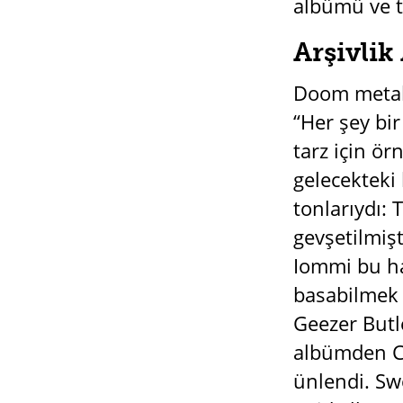
albümü ve t
Arşivlik
Doom metali
“Her şey bi
tarz için ö
gelecekteki 
tonlarıydı: 
gevşetilmiş
Iommi bu ha
basabilmek 
Geezer Butl
albümden Chi
ünlendi. Sw