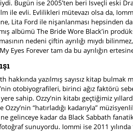
liydi. Bugün ise 2005’ten beri İsveçli eski 
m ile evli. Evlilikleri mütevazı olsa da, Iomm
ğine, Lita Ford ile nişanlanması hepsinden da
ış albümü The Bride Wore Black’in prodük
asının nedeni çiftin ayrılığı mıydı bilinme
 My Eyes Forever tam da bu ayrılığın ertesi
ışı
th hakkında yazılmış sayısız kitap bulmak
in otobiyografileri, birinci ağız faktörü sebe
r yere sahip. Ozzy’nin kitabı geçtiğimiz yılla
ve Ozzy’nin “hatırladığı kadarıyla” müzisyenl
ne gelinceye kadar da Black Sabbath fanatik
fotoğraf sunuyordu. Iommi ise 2011 yılında