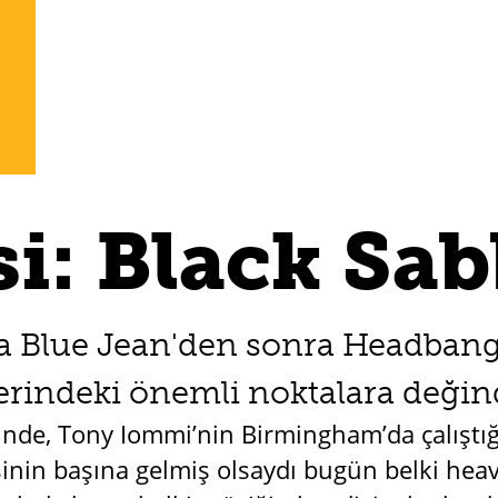
i: Black Sa
fa Blue Jean'den sonra Headbang 
yerindeki önemli noktalara deği
nde, Tony Iommi’nin Birmingham’da çalıştığ
işinin başına gelmiş olsaydı bugün belki heav