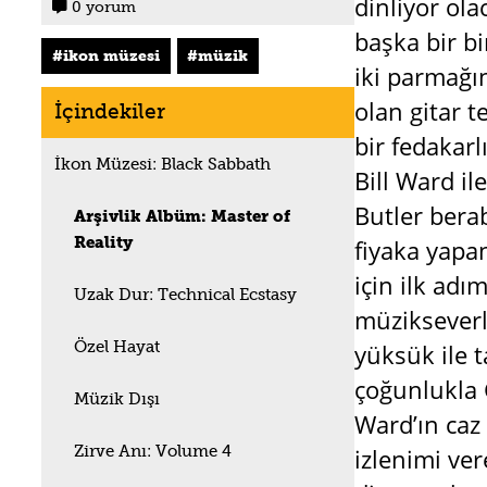
dinliyor ola
0 yorum

başka bir b
ikon müzesi
müzik
iki parmağı
olan gitar 
İçindekiler
bir fedakar
İkon Müzesi: Black Sabbath
Bill Ward i
Butler bera
Arşivlik Albüm: Master of
Reality
fiyaka yapa
için ilk adı
Uzak Dur: Technical Ecstasy
müzikseverl
Özel Hayat
yüksük ile 
çoğunlukla G
Müzik Dışı
Ward’ın caz
Zirve Anı: Volume 4
izlenimi ver