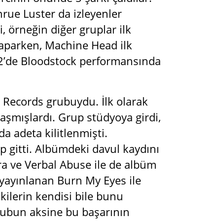
hrue Luster da izleyenler
, örneğin diğer gruplar ilk
 yaparken, Machine Head ilk
12’de Bloodstock performansında
 Records grubuydu. İlk olarak
aşmışlardı. Grup stüdyoya girdi,
a adeta kilitlenmişti.
ıp gitti. Albümdeki davul kaydını
a ve Verbal Abuse ile de albüm
yayınlanan Burn My Eyes ile
kilerin kendisi bile bunu
grubun aksine bu başarının