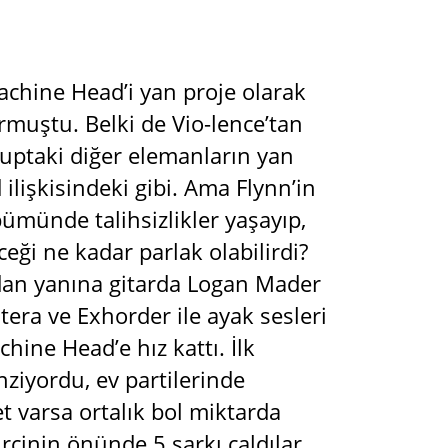
chine Head’i yan proje olarak
rmuştu. Belki de Vio-lence’tan
ruptaki diğer elemanların yan
ilişkisindeki gibi. Ama Flynn’in
ümünde talihsizlikler yaşayıp,
eği ne kadar parlak olabilirdi?
ndan yanına gitarda Logan Mader
tera ve Exhorder ile ayak sesleri
ine Head’e hız kattı. İlk
nziyordu, ev partilerinde
t varsa ortalık bol miktarda
yircinin önünde 5 şarkı çaldılar.