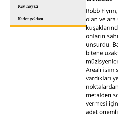
Kral hayatı
Robb Flynn, 
olan ve ara 
Kader yoldaşı
kuşaklarında
onların sah
unsurdu. Ba
bitene uzak
müzisyenlerd
Arealı isim
vardıkları 
noktalardan 
metalden so
vermesi içi
adet önemli