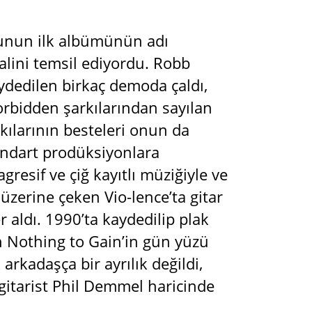
bunun ilk albümünün adı
lini temsil ediyordu. Robb
ydedilen birkaç demoda çaldı,
orbidden şarkılarından sayılan
kılarının besteleri onun da
andart prodüksiyonlara
resif ve çiğ kayıtlı müziğiyle ve
ri üzerine çeken Vio-lence’ta gitar
 aldı. 1990’ta kaydedilip plak
n Nothing to Gain’in gün yüzü
arkadaşça bir ayrılık değildi,
r gitarist Phil Demmel haricinde