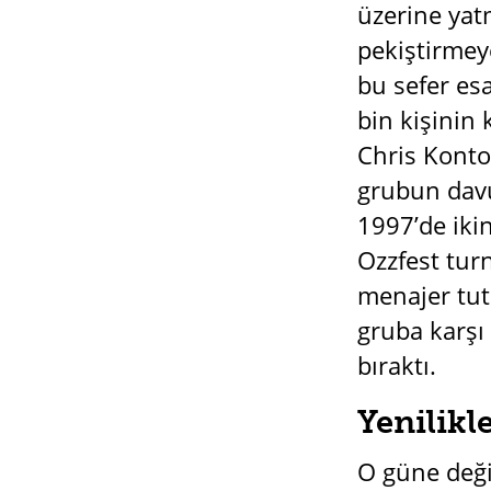
üzerine yat
pekiştirmeye
bu sefer es
bin kişinin
Chris Konto
grubun davu
1997’de iki
Ozzfest tur
menajer tut
gruba karşı
bıraktı.
Yenilikl
O güne deği