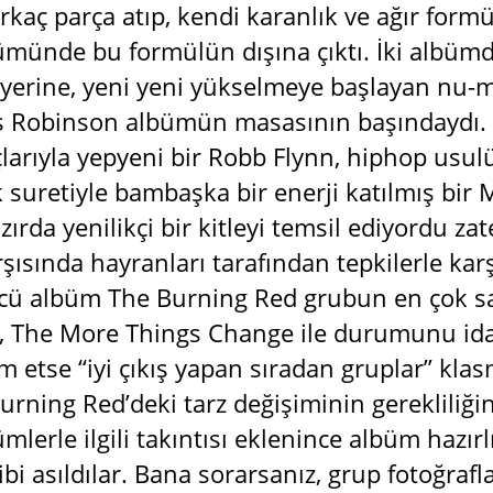
rkaç parça atıp, kendi karanlık ve ağır fo
münde bu formülün dışına çıktı. İki albümdü
yerine, yeni yeni yükselmeye başlayan nu-met
s Robinson albümün masasının başındaydı. 
çlarıyla yepyeni bir Robb Flynn, hiphop usul
k suretiyle bambaşka bir enerji katılmış bi
ırda yenilikçi bir kitleyi temsil ediyordu za
rşısında hayranları tarafından tepkilerle ka
ncü albüm The Burning Red grubun en çok 
, The More Things Change ile durumunu id
m etse “iyi çıkış yapan sıradan gruplar” kl
urning Red’deki tarz değişiminin gerekliliği
lerle ilgili takıntısı eklenince albüm hazırl
ibi asıldılar. Bana sorarsanız, grup fotoğra