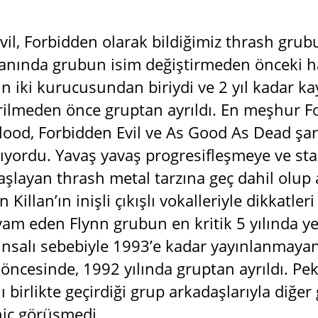
vil, Forbidden olarak bildiğimiz thrash gru
anında grubun isim değiştirmeden önceki ha
n iki kurucusundan biriydi ve 2 yıl kadar ka
irilmeden önce gruptan ayrıldı. En meşhur F
Blood, Forbidden Evil ve As Good As Dead şar
şıyordu. Yavaş yavaş progresifleşmeye ve st
layan thrash metal tarzına geç dahil olup ag
n Killan’ın inişli çıkışlı vokalleriyle dikkatle
am eden Flynn grubun en kritik 5 yılında yer
unsalı sebebiyle 1993’e kadar yayınlanmaya
ncesinde, 1992 yılında gruptan ayrıldı. Pek 
nı birlikte geçirdiği grup arkadaşlarıyla diğe
iç görüşmedi.