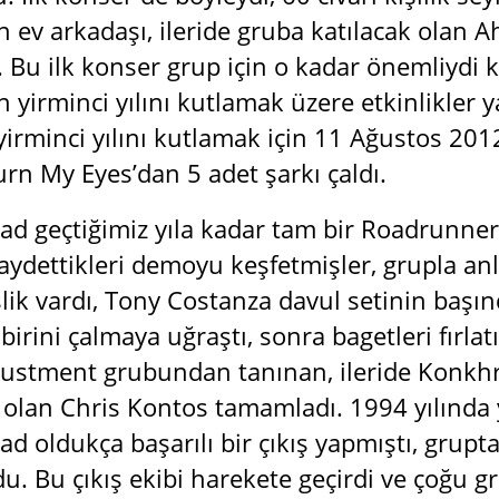
 ev arkadaşı, ileride gruba katılacak olan A
 Bu ilk konser grup için o kadar önemliydi ki
n yirminci yılını kutlamak üzere etkinlikler
yirminci yılını kutlamak için 11 Ağustos 20
urn My Eyes’dan 5 adet şarkı çaldı.
d geçtiğimiz yıla kadar tam bir Roadrunner
aydettikleri demoyu keşfetmişler, grupla anl
lik vardı, Tony Costanza davul setinin başınd
birini çalmaya uğraştı, sonra bagetleri fırlat
justment grubundan tanınan, ileride Konkhr
olan Chris Kontos tamamladı. 1994 yılında 
 oldukça başarılı bir çıkış yapmıştı, grupta
u. Bu çıkış ekibi harekete geçirdi ve çoğu 