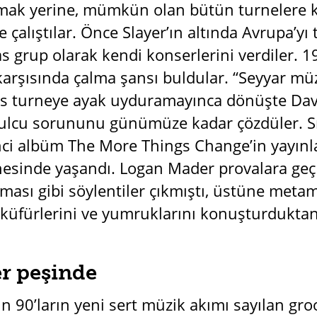
mak yerine, mümkün olan bütün turnelere ka
 çalıştılar. Önce Slayer’ın altında Avrupa’yı t
as grup olarak kendi konserlerini verdiler. 
 karşısında çalma şansı buldular. “Seyyar mü
s turneye ayak uyduramayınca dönüşte Dave 
lcu sorununu günümüze kadar çözdüler. Sır
nci albüm The More Things Change’in yayınl
nesinde yaşandı. Logan Mader provalara geç 
ması gibi söylentiler çıkmıştı, üstüne metamf
 küfürlerini ve yumruklarını konuşturduktan
er peşinde
n 90’ların yeni sert müzik akımı sayılan gro