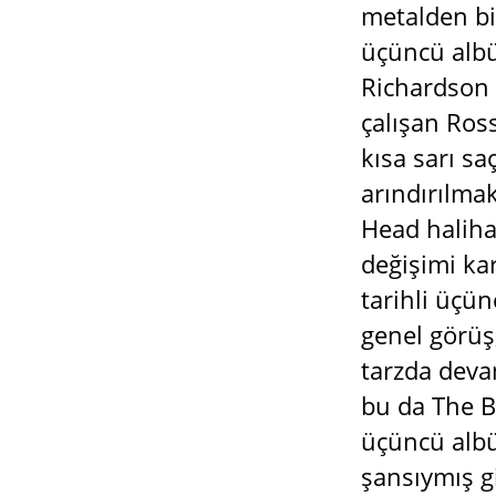
metalden bi
üçüncü albü
Richardson 
çalışan Ros
kısa sarı sa
arındırılma
Head halihaz
değişimi ka
tarihli üçü
genel görüş
tarzda deva
bu da The B
üçüncü albüm
şansıymış g