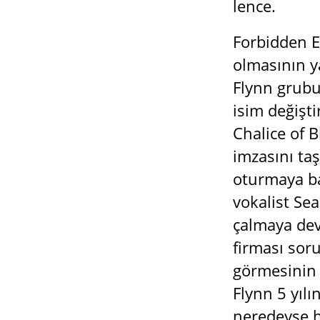
lence.
Forbidden E
olmasının y
Flynn grubu
isim değişt
Chalice of 
imzasını ta
oturmaya baş
vokalist Sea
çalmaya dev
firması sor
görmesinin ö
Flynn 5 yılı
neredeyse h