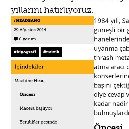
yıllarını hatırlıyoruz.
1984 yılı, 
HEADBANG
güneşli bir 
29 Ağustos 2014
hanelerinde 
0 yorum

uyanma çaba
biyografi
müzik
thrash metal
atma aracı 
İçindekiler
konserlerin
Machine Head
başını çekti
diye cevap 
Öncesi
kadar nadir 
Macera başlıyor
bulmuşlardı
Yenilikler peşinde
Öncesi