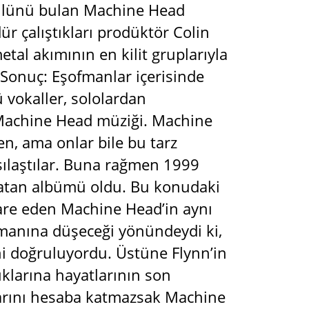
rmülünü bulan Machine Head
r çalıştıkları prodüktör Colin
al akımının en kilit gruplarıyla
Sonuç: Eşofmanlar içerisinde
ü vokaller, sololardan
r Machine Head müziği. Machine
ten, ama onlar bile bu tarz
rşılaştılar. Buna rağmen 1999
satan albümü oldu. Bu konudaki
are eden Machine Head’in aynı
asmanına düşeceği yönündeydi ki,
ni doğruluyordu. Üstüne Flynn’in
ıklarına hayatlarının son
flarını hesaba katmazsak Machine