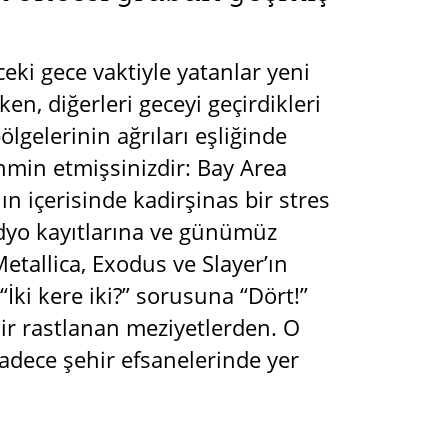
eki gece vaktiyle yatanlar yeni
en, diğerleri geceyi geçirdikleri
lgelerinin ağrıları eşliğinde
hmin etmişsinizdir: Bay Area
ın içerisinde kadirşinas bir stres
tüdyo kayıtlarına ve günümüz
tallica, Exodus ve Slayer’ın
“İki kere iki?” sorusuna “Dört!”
dir rastlanan meziyetlerden. O
sadece şehir efsanelerinde yer