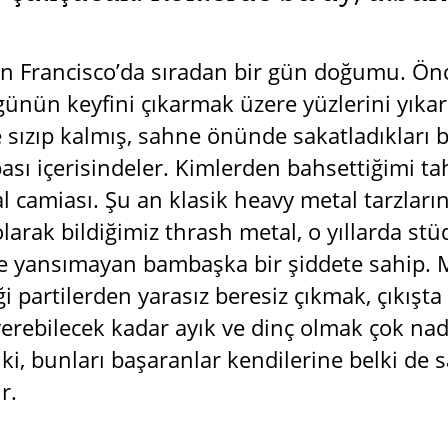
San Francisco’da sıradan bir gün doğumu. Önc
günün keyfini çıkarmak üzere yüzlerini yıkark
sızıp kalmış, sahne önünde sakatladıkları bö
sı içerisindeler. Kimlerden bahsettiğimi ta
 camiası. Şu an klasik heavy metal tarzların
olarak bildiğimiz thrash metal, o yıllarda s
e yansımayan bambaşka bir şiddete sahip. Me
ği partilerden yarasız beresiz çıkmak, çıkışta 
verebilecek kadar ayık ve dinç olmak çok na
ki, bunları başaranlar kendilerine belki de 
r.