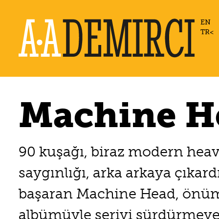
EN
TR
Machine H
90 kuşağı, biraz modern heav
saygınlığı, arka arkaya çıka
başaran Machine Head, önüm
albümüyle seriyi sürdürmeye