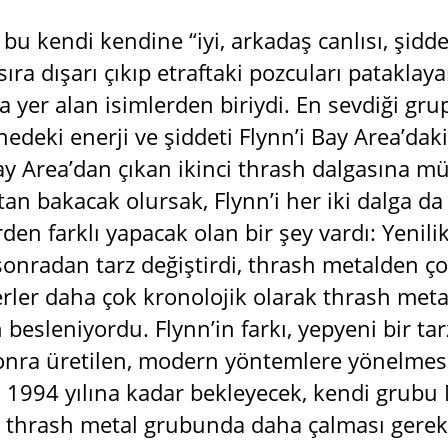
bu kendi kendine “iyi, arkadaş canlısı, şidde
sıra dışarı çıkıp etraftaki pozcuları patakla
 yer alan isimlerden biriydi. En sevdiği gru
nedeki enerji ve şiddeti Flynn’i Bay Area’dak
y Area’dan çıkan ikinci thrash dalgasına mü
tan bakacak olursak, Flynn’i her iki dalga d
en farklı yapacak olan bir şey vardı: Yenili
 sonradan tarz değiştirdi, thrash metalden ç
yerler daha çok kronolojik olarak thrash me
besleniyordu. Flynn’in farkı, yepyeni bir tar
nra üretilen, modern yöntemlere yönelmesi
n 1994 yılına kadar bekleyecek, kendi grubu
 thrash metal grubunda daha çalması gerekec