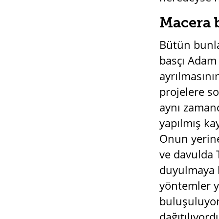
Macera b
Bütün bunla
basçı Adam 
ayrılmasını
projelere so
aynı zamand
yapılmış kay
Onun yerine
ve davulda 
duyulmaya b
yöntemler yi
buluşuluyor 
dağıtılıyord