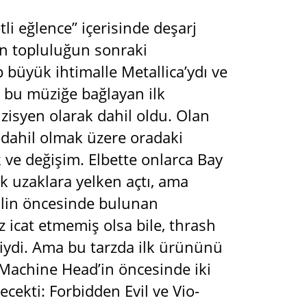
tli eğlence” içerisinde deşarj
yan topluluğun sonraki
p büyük ihtimalle Metallica’ydı ve
i bu müziğe bağlayan ilk
zisyen olarak dahil oldu. Olan
a dahil olmak üzere oradaki
k ve değişim. Elbette onlarca Bay
ok uzaklara yelken açtı, ama
talin öncesinde bulunan
z icat etmemiş olsa bile, thrash
ydi. Ama bu tarzda ilk ürününü
 Machine Head’in öncesinde iki
ekti: Forbidden Evil ve Vio-