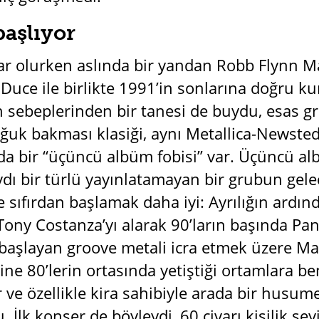
aşlıyor
r olurken aslında bir yandan Robb Flynn Ma
Duce ile birlikte 1991’in sonlarına doğru ku
n sebeplerinden bir tanesi de buydu, esas g
ğuk bakması klasiği, aynı Metallica-Newsted 
a bir “üçüncü albüm fobisi” var. Üçüncü alb
dı bir türlü yayınlatamayan bir grubun gelec
 sıfırdan başlamak daha iyi: Ayrılığın ardı
Tony Costanza’yı alarak 90’ların başında Pan
aşlayan groove metali icra etmek üzere Mach
ne 80’lerin ortasında yetiştiği ortamlara be
ve özellikle kira sahibiyle arada bir husume
u. İlk konser de böyleydi, 60 civarı kişilik se