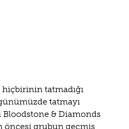
hiçbirinin tatmadığı
le günümüzde tatmayı
ı Bloodstone & Diamonds
üm öncesi grubun geçmiş