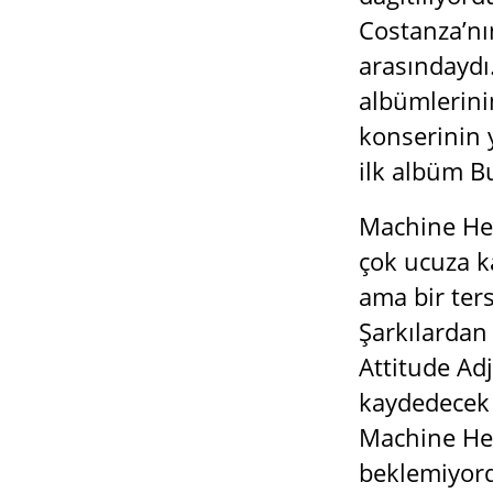
Costanza’nın
arasındaydı.
albümlerini
konserinin 
ilk albüm B
Machine Hea
çok ucuza k
ama bir ters
Şarkılardan 
Attitude Ad
kaydedecek 
Machine Head
beklemiyord