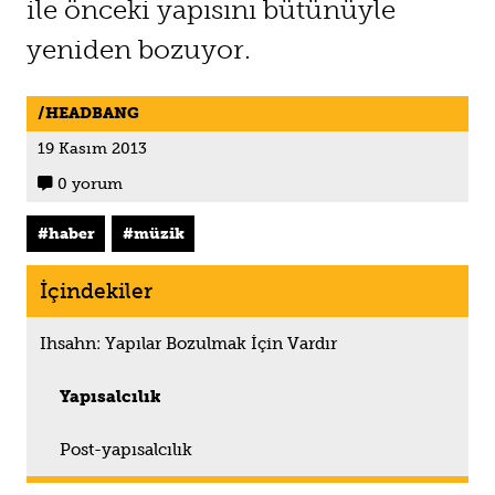
ile önceki yapısını bütünüyle
yeniden bozuyor.
HEADBANG
19 Kasım 2013
0 yorum

haber
müzik
İçindekiler
Ihsahn: Yapılar Bozulmak İçin Vardır
Yapısalcılık
Post-yapısalcılık