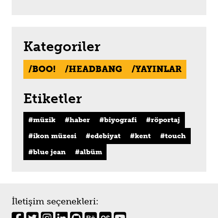
Kategoriler
BOO!
HEADBANG
YAYINLAR
Etiketler
müzik
haber
biyografi
röportaj
ikon müzesi
edebiyat
kent
touch
blue jean
albüm
İletişim seçenekleri: