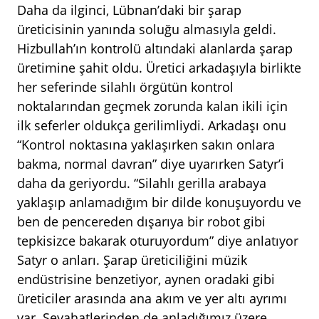
Daha da ilginci, Lübnan’daki bir şarap
üreticisinin yanında soluğu almasıyla geldi.
Hizbullah’ın kontrolü altındaki alanlarda şarap
üretimine şahit oldu. Üretici arkadaşıyla birlikte
her seferinde silahlı örgütün kontrol
noktalarından geçmek zorunda kalan ikili için
ilk seferler oldukça gerilimliydi. Arkadaşı onu
“Kontrol noktasına yaklaşırken sakın onlara
bakma, normal davran” diye uyarırken Satyr’i
daha da geriyordu. “Silahlı gerilla arabaya
yaklaşıp anlamadığım bir dilde konuşuyordu ve
ben de pencereden dışarıya bir robot gibi
tepkisizce bakarak oturuyordum” diye anlatıyor
Satyr o anları. Şarap üreticiliğini müzik
endüstrisine benzetiyor, aynen oradaki gibi
üreticiler arasında ana akım ve yer altı ayrımı
var. Seyahatlerinden de anladığımız üzere,