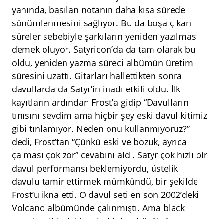
yanında, basılan notanın daha kısa sürede
sönümlenmesini sağlıyor. Bu da boşa çıkan
süreler sebebiyle şarkıların yeniden yazılması
demek oluyor. Satyricon’da da tam olarak bu
oldu, yeniden yazma süreci albümün üretim
süresini uzattı. Gitarları hallettikten sonra
davullarda da Satyr’in inadı etkili oldu. İlk
kayıtların ardından Frost’a gidip “Davulların
tınısını sevdim ama hiçbir şey eski davul kitimiz
gibi tınlamıyor. Neden onu kullanmıyoruz?”
dedi, Frost’tan “Çünkü eski ve bozuk, ayrıca
çalması çok zor” cevabını aldı. Satyr çok hızlı bir
davul performansı beklemiyordu, üstelik
davulu tamir ettirmek mümkündü, bir şekilde
Frost’u ikna etti. O davul seti en son 2002’deki
Volcano albümünde çalınmıştı. Ama black