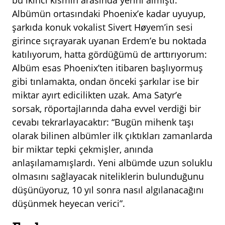
bu ikinci kısmın arasında yerini almıştı.
Albümün ortasındaki Phoenix’e kadar uyuyup,
şarkıda konuk vokalist Sivert Høyem’in sesi
girince sıçrayarak uyanan Erdem’e bu noktada
katılıyorum, hatta gördüğümü de arttırıyorum:
Albüm esas Phoenix’ten itibaren başlıyormuş
gibi tınlamakta, ondan önceki şarkılar ise bir
miktar ayırt edicilikten uzak. Ama Satyr’e
sorsak, röportajlarında daha evvel verdiği bir
cevabı tekrarlayacaktır: “Bugün mihenk taşı
olarak bilinen albümler ilk çıktıkları zamanlarda
bir miktar tepki çekmişler, anında
anlaşılamamışlardı. Yeni albümde uzun soluklu
olmasını sağlayacak niteliklerin bulunduğunu
düşünüyoruz, 10 yıl sonra nasıl algılanacağını
düşünmek heyecan verici”.