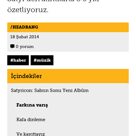
özetliyoruz.
HEADBANG
18 Şubat 2014
0 yorum

haber
müzik
İçindekiler
Satyricon: Sabrın Sonu Yeni Albüm
Farkına varış
Kafa dinleme
Ve kayıttayız