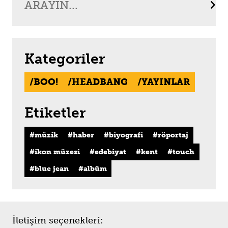
Kategoriler
BOO!
HEADBANG
YAYINLAR
Etiketler
müzik
haber
biyografi
röportaj
ikon müzesi
edebiyat
kent
touch
blue jean
albüm
İletişim seçenekleri: